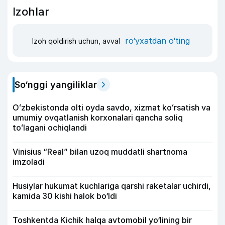
Izohlar
ro‘yxatdan o‘ting
Izoh qoldirish uchun, avval
So‘nggi yangiliklar
Oʻzbekistonda olti oyda savdo, xizmat koʻrsatish va
umumiy ovqatlanish korxonalari qancha soliq
toʻlagani ochiqlandi
Vinisius “Real” bilan uzoq muddatli shartnoma
imzoladi
Husiylar hukumat kuchlariga qarshi raketalar uchirdi,
kamida 30 kishi halok bo‘ldi
Toshkentda Kichik halqa avtomobil yo‘lining bir