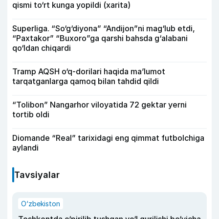
qismi to‘rt kunga yopildi (xarita)
Superliga. “So‘g‘diyona” “Andijon”ni mag‘lub etdi,
“Paxtakor” “Buxoro”ga qarshi bahsda g‘alabani
qo‘ldan chiqardi
Tramp AQSH o‘q-dorilari haqida ma’lumot
tarqatganlarga qamoq bilan tahdid qildi
“Tolibon” Nangarhor viloyatida 72 gektar yerni
tortib oldi
Diomande “Real” tarixidagi eng qimmat futbolchiga
aylandi
Tavsiyalar
O‘zbekiston