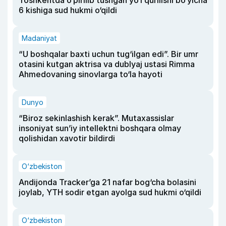
Toshkentda o‘pirilib tushgan yo‘l qurilishi bo‘yicha
6 kishiga sud hukmi o‘qildi
Madaniyat
“U boshqalar baxti uchun tug‘ilgan edi”. Bir umr
otasini kutgan aktrisa va dublyaj ustasi Rimma
Ahmedovaning sinovlarga to‘la hayoti
Dunyo
“Biroz sekinlashish kerak”. Mutaxassislar
insoniyat sun’iy intellektni boshqara olmay
qolishidan xavotir bildirdi
O‘zbekiston
Andijonda Tracker’ga 21 nafar bog‘cha bolasini
joylab, YTH sodir etgan ayolga sud hukmi o‘qildi
O‘zbekiston