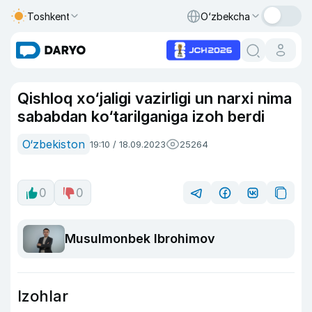
Toshkent
O‘zbekcha
Qishloq xo‘jaligi vazirligi un narxi nima
sababdan ko‘tarilganiga izoh berdi
O‘zbekiston
19:10 / 18.09.2023
25264
0
0
Musulmonbek Ibrohimov
Izohlar