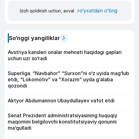
ro‘yxatdan o‘ting
Izoh qoldirish uchun, avval
So‘nggi yangiliklar
Avstriya kansleri onalar mehnati haqidagi gaplari
uchun uzr so‘radi
Superliga. “Navbahor” “Surxon”ni o‘z uyida mag‘lub
etdi, “Lokomotiv” va “Xorazm” uyda g‘alaba
qozondi
Aktyor Abdu­mannon Ubaydullayev vafot etdi
Senat Prezident administratsiyasining huquqiy
maqomini belgilovchi konstitutsiyaviy qonunni
ma’qulladi