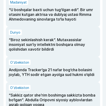
Madaniyat
“U boshqalar baxti uchun tug‘ilgan edi”. Bir umr
otasini kutgan aktrisa va dublyaj ustasi Rimma
Ahmedovaning sinovlarga to‘la hayoti
Dunyo
“Biroz sekinlashish kerak”. Mutaxassislar
insoniyat sun’iy intellektni boshqara olmay
qolishidan xavotir bildirdi
O‘zbekiston
Andijonda Tracker’ga 21 nafar bog‘cha bolasini
joylab, YTH sodir etgan ayolga sud hukmi o‘qildi
O‘zbekiston
“Sakkiz qator she’rim boshimga sakkizta bomba
bo‘lgan”. Abdulla Oripovni siyosiy ayblovlardan
asrab qolgan voqea