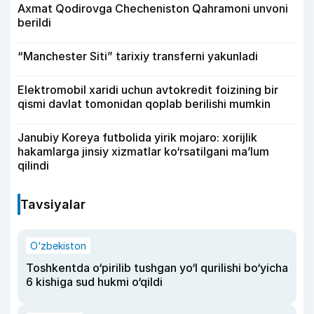
Axmat Qodirovga Checheniston Qahramoni unvoni
berildi
“Manchester Siti” tarixiy transferni yakunladi
Elektromobil xaridi uchun avtokredit foizining bir
qismi davlat tomonidan qoplab berilishi mumkin
Janubiy Koreya futbolida yirik mojaro: xorijlik
hakamlarga jinsiy xizmatlar ko‘rsatilgani ma’lum
qilindi
Tavsiyalar
O‘zbekiston
Toshkentda o‘pirilib tushgan yo‘l qurilishi bo‘yicha
6 kishiga sud hukmi o‘qildi