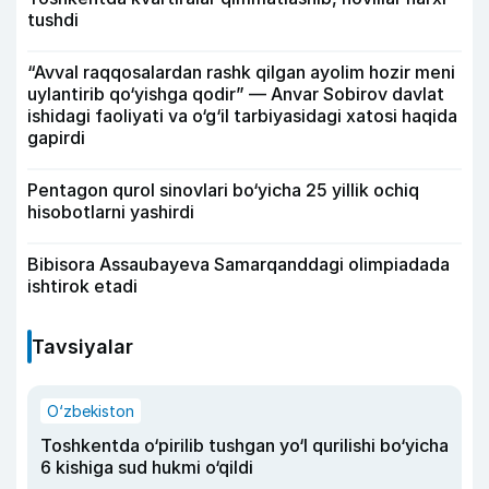
tushdi
“Avval raqqosalardan rashk qilgan ayolim hozir meni
uylantirib qo‘yishga qodir” — Anvar Sobirov davlat
ishidagi faoliyati va o‘g‘il tarbiyasidagi xatosi haqida
gapirdi
Pentagon qurol sinovlari bo‘yicha 25 yillik ochiq
hisobotlarni yashirdi
Bibisora Assaubayeva Samarqanddagi olimpiadada
ishtirok etadi
Tavsiyalar
O‘zbekiston
Toshkentda o‘pirilib tushgan yo‘l qurilishi bo‘yicha
6 kishiga sud hukmi o‘qildi