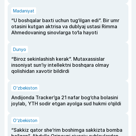
Madaniyat
“U boshqalar baxti uchun tug‘ilgan edi”. Bir umr
otasini kutgan aktrisa va dublyaj ustasi Rimma
Ahmedovaning sinovlarga to‘la hayoti
Dunyo
“Biroz sekinlashish kerak”. Mutaxassislar
insoniyat sun’iy intellektni boshqara olmay
qolishidan xavotir bildirdi
O‘zbekiston
Andijonda Tracker’ga 21 nafar bog‘cha bolasini
joylab, YTH sodir etgan ayolga sud hukmi o‘qildi
O‘zbekiston
“Sakkiz qator she’rim boshimga sakkizta bomba
bo‘lgan”. Abdulla Oripovni siyosiy ayblovlardan