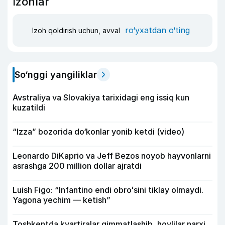
Izohlar
ro‘yxatdan o‘ting
Izoh qoldirish uchun, avval
So‘nggi yangiliklar
Avstraliya va Slovakiya tarixidagi eng issiq kun
kuzatildi
“Izza” bozorida do‘konlar yonib ketdi (video)
Leonardo DiKaprio va Jeff Bezos noyob hayvonlarni
asrashga 200 million dollar ajratdi
Luish Figo: “Infantino endi obroʻsini tiklay olmaydi.
Yagona yechim — ketish”
Toshkentda kvartiralar qimmatlashib, hovlilar narxi