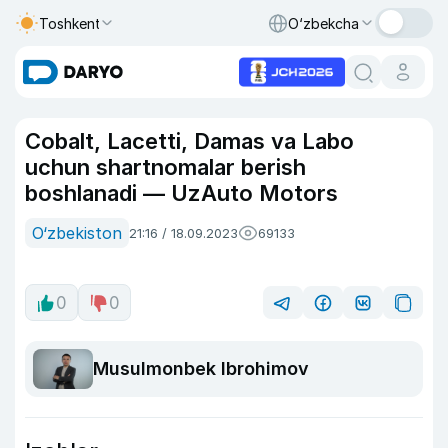
Toshkent
O‘zbekcha
Cobalt, Lacetti, Damas va Labo
uchun shartnomalar berish
boshlanadi — UzAuto Motors
O‘zbekiston
21:16 / 18.09.2023
69133
0
0
Musulmonbek Ibrohimov