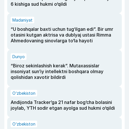
6 kishiga sud hukmi o‘qildi
Madaniyat
“U boshqalar baxti uchun tug‘ilgan edi”. Bir umr
otasini kutgan aktrisa va dublyaj ustasi Rimma
Ahmedovaning sinovlarga to‘la hayoti
Dunyo
“Biroz sekinlashish kerak”. Mutaxassislar
insoniyat sun’iy intellektni boshqara olmay
qolishidan xavotir bildirdi
O‘zbekiston
Andijonda Tracker’ga 21 nafar bog‘cha bolasini
joylab, YTH sodir etgan ayolga sud hukmi o‘qildi
O‘zbekiston