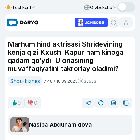
Toshkent
O‘zbekcha
Marhum hind aktrisasi Shridevining
kenja qizi Kxushi Kapur ham kinoga
qadam qo‘ydi. U onasining
muvaffaqiyatini takrorlay oladimi?
Shou-biznes
17:48 / 18.09.2023
35633
0
0
Nasiba Abduhamidova