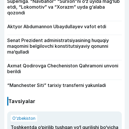
Superliga. “Navbahor” “Surxon”ni o‘z uyida mag‘lub
etdi, “Lokomotiv” va “Xorazm” uyda g‘alaba
qozondi
Aktyor Abdu­mannon Ubaydullayev vafot etdi
Senat Prezident administratsiyasining huquqiy
maqomini belgilovchi konstitutsiyaviy qonunni
ma’qulladi
Axmat Qodirovga Checheniston Qahramoni unvoni
berildi
“Manchester Siti” tarixiy transferni yakunladi
Tavsiyalar
O‘zbekiston
Toshkentda o‘pirilib tushgan yo‘l qurilishi bo‘yicha