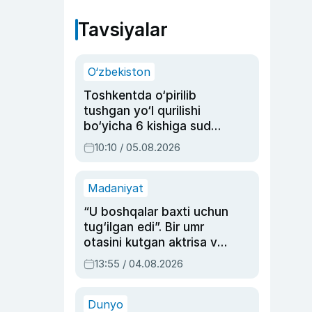
Tavsiyalar
O‘zbekiston
Toshkentda o‘pirilib
tushgan yo‘l qurilishi
bo‘yicha 6 kishiga sud
hukmi o‘qildi
10:10 / 05.08.2026
Madaniyat
“U boshqalar baxti uchun
tug‘ilgan edi”. Bir umr
otasini kutgan aktrisa va
dublyaj ustasi Rimma
13:55 / 04.08.2026
Ahmedovaning
sinovlarga to‘la hayoti
Dunyo