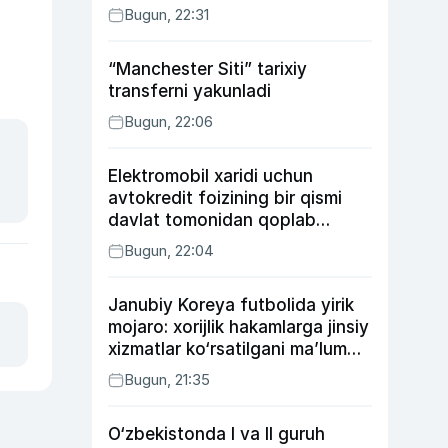
Bugun, 22:31
“Manchester Siti” tarixiy
transferni yakunladi
Bugun, 22:06
Elektromobil xaridi uchun
avtokredit foizining bir qismi
davlat tomonidan qoplab
berilishi mumkin
Bugun, 22:04
Janubiy Koreya futbolida yirik
mojaro: xorijlik hakamlarga jinsiy
xizmatlar ko‘rsatilgani ma’lum
qilindi
Bugun, 21:35
O‘zbekistonda I va II guruh