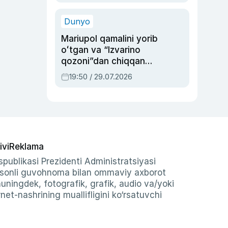
qolgan voqea
Dunyo
Mariupol qamalini yorib
oʻtgan va “Izvarino
qozoni”dan chiqqan
qahramon — Ukraina
19:50 / 29.07.2026
armiyasi bosh
qoʻmondoni Drapatiy
haqida
ivi
Reklama
publikasi Prezidenti Administratsiyasi
-sonli guvohnoma bilan ommaviy axborot
shuningdek, fotografik, grafik, audio va/yoki
et-nashrining muallifligini ko‘rsatuvchi