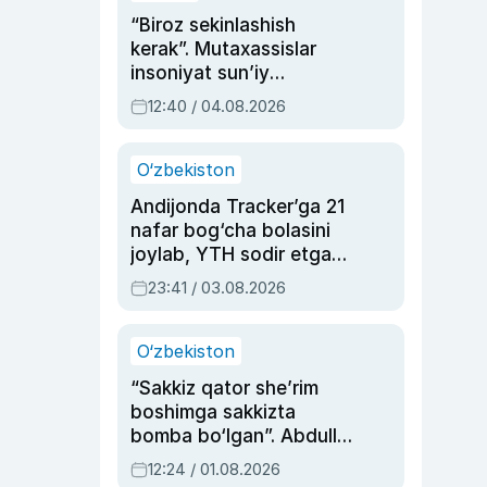
“Biroz sekinlashish
kerak”. Mutaxassislar
insoniyat sun’iy
intellektni boshqara
12:40 / 04.08.2026
olmay qolishidan xavotir
bildirdi
O‘zbekiston
Andijonda Tracker’ga 21
nafar bog‘cha bolasini
joylab, YTH sodir etgan
ayolga sud hukmi o‘qildi
23:41 / 03.08.2026
O‘zbekiston
“Sakkiz qator she’rim
boshimga sakkizta
bomba bo‘lgan”. Abdulla
Oripovni siyosiy
12:24 / 01.08.2026
ayblovlardan asrab