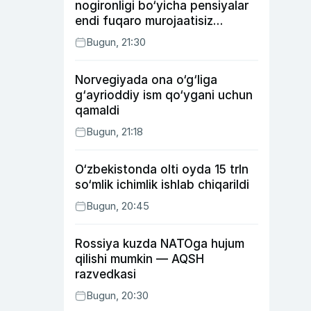
nogironligi bo‘yicha pensiyalar
endi fuqaro murojaatisiz
tayinlanishi mumkin
Bugun, 21:30
Norvegiyada ona o‘g‘liga
g‘ayrioddiy ism qo‘ygani uchun
qamaldi
Bugun, 21:18
O‘zbekistonda olti oyda 15 trln
so‘mlik ichimlik ishlab chiqarildi
Bugun, 20:45
Rossiya kuzda NATOga hujum
qilishi mumkin — AQSH
razvedkasi
Bugun, 20:30