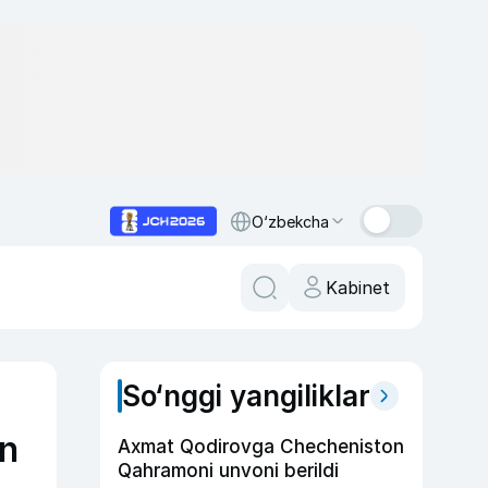
O‘zbekcha
Kabinet
So‘nggi yangiliklar
in
Axmat Qodirovga Checheniston
Qahramoni unvoni berildi