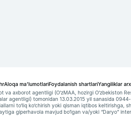
hr
Aloqa ma'lumotlari
Foydalanish shartlari
Yangiliklar arx
t va axborot agentligi (O‘zMAA, hozirgi O‘zbekiston Res
ar agentligi) tomonidan 13.03.2015 yil sanasida 0944
allarni to‘liq ko‘chirish yoki qisman iqtibos keltirishga, 
ytiga giperhavola mavjud bo‘lgan va/yoki “Daryo” intern