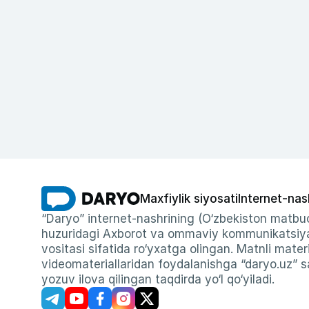
Maxfiylik siyosati
Internet-nas
“Daryo” internet-nashrining (O‘zbekiston matbuo
huzuridagi Axborot va ommaviy kommunikatsiyal
vositasi sifatida ro‘yxatga olingan. Matnli materi
videomateriallaridan foydalanishga “daryo.uz” sa
yozuv ilova qilingan taqdirda yo‘l qo‘yiladi.