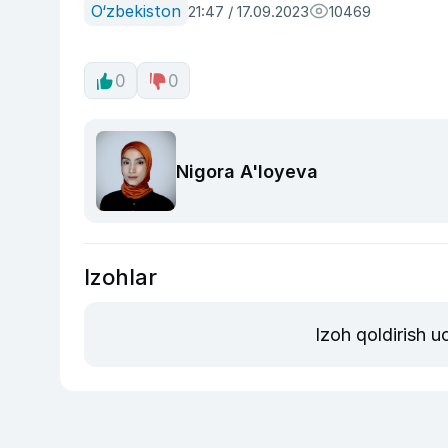
O‘zbekiston
21:47 / 17.09.2023
10469
0
0
Nigora A'loyeva
Izohlar
Izoh qoldirish 