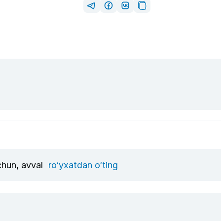
uchun, avval
ro‘yxatdan o‘ting