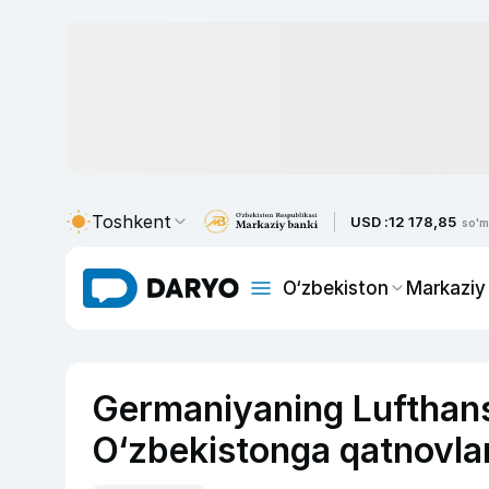
Toshkent
USD :
12 178,85
so'm
O‘zbekiston
Markaziy
Germaniyaning Lufthan
O‘zbekistonga qatnovlar