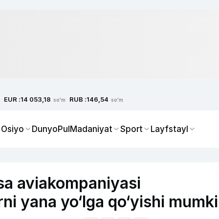
EUR :
RUB :
14 053,18
146,54
so'm
so'm
 Osiyo
Dunyo
Pul
Madaniyat
Sport
Layfstayl
sa aviakompaniyasi
ni yana yo‘lga qo‘yishi mumk