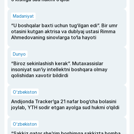
Madaniyat
“U boshqalar baxti uchun tug‘ilgan edi”. Bir umr
otasini kutgan aktrisa va dublyaj ustasi Rimma
Ahmedovaning sinovlarga to‘la hayoti
Dunyo
“Biroz sekinlashish kerak”. Mutaxassislar
insoniyat sun’iy intellektni boshqara olmay
qolishidan xavotir bildirdi
O‘zbekiston
Andijonda Tracker’ga 21 nafar bog‘cha bolasini
joylab, YTH sodir etgan ayolga sud hukmi o‘qildi
O‘zbekiston
“Sakkiz qator she’rim boshimga sakkizta bomba