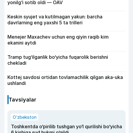
yonilg‘i sotib oldi — OAV
Keskin syujet va kutilmagan yakun: barcha
davrlarning eng yaxshi 5 ta trilleri
Menejer Maxachev uchun eng qiyin raqib kim
ekanini aytdi
Tramp tug‘ilganlik bo‘yicha fuqarolik berishni
chekladi
Kottej savdosi ortidan tovlamachilik qilgan aka-uka
ushlandi
Tavsiyalar
O‘zbekiston
Toshkentda o‘pirilib tushgan yo‘l qurilishi bo‘yicha
6 kishiga sud hukmi o‘qildi