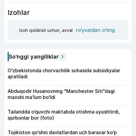
Izohlar
ro‘yxatdan o‘ting
Izoh qoldirish uchun, avval
So‘nggi yangiliklar
O‘zbekistonda chorvachilik sohasida subsidiyalar
ajratiladi
Abduqodir Husanovning “Manchester Siti”dagi
maoshi ma’lum bo‘ldi
Tailandda o‘quvchi maktabda otishma uyushtirdi,
qurbonlar bor (foto)
Tojikiston qo‘shni davlatlardan uch baravar ko‘p