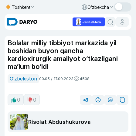
Toshkent
O‘zbekcha
Bolalar milliy tibbiyot markazida yil
boshidan buyon qancha
kardioxirurgik amaliyot o‘tkazilgani
ma’lum bo‘ldi
O‘zbekiston
00:05 / 17.09.2023
4508
0
0
Risolat Abdushukurova