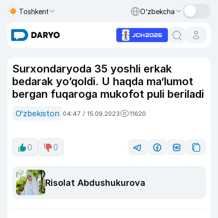
Toshkent
O‘zbekcha
Surxondaryoda 35 yoshli erkak
bedarak yo‘qoldi. U haqda ma’lumot
bergan fuqaroga mukofot puli beriladi
O‘zbekiston
04:47 / 15.09.2023
11620
0
0
Risolat Abdushukurova