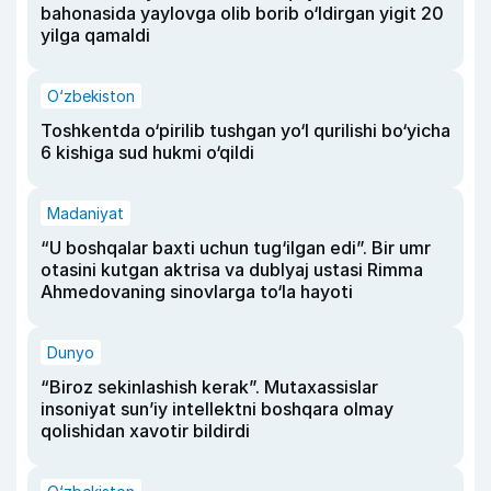
bahonasida yaylovga olib borib o‘ldirgan yigit 20
yilga qamaldi
O‘zbekiston
Toshkentda o‘pirilib tushgan yo‘l qurilishi bo‘yicha
6 kishiga sud hukmi o‘qildi
Madaniyat
“U boshqalar baxti uchun tug‘ilgan edi”. Bir umr
otasini kutgan aktrisa va dublyaj ustasi Rimma
Ahmedovaning sinovlarga to‘la hayoti
Dunyo
“Biroz sekinlashish kerak”. Mutaxassislar
insoniyat sun’iy intellektni boshqara olmay
qolishidan xavotir bildirdi