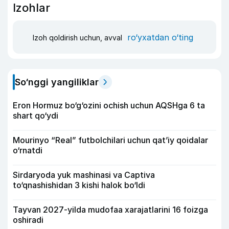
Izohlar
ro‘yxatdan o‘ting
Izoh qoldirish uchun, avval
So‘nggi yangiliklar
Eron Hormuz bo‘g‘ozini ochish uchun AQSHga 6 ta
shart qo‘ydi
Mourinyo “Real” futbolchilari uchun qat’iy qoidalar
o‘rnatdi
Sirdaryoda yuk mashinasi va Captiva
to‘qnashishidan 3 kishi halok bo‘ldi
Tayvan 2027-yilda mudofaa xarajatlarini 16 foizga
oshiradi