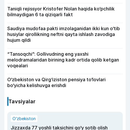
Taniqli rejissyor Kristofer Nolan haqida ko‘pchilik
bilmaydigan 6 ta qiziqarli fakt
Saudiya mudofaa pakti imzolaganidan ikki kun o‘tib
husiylar qirollikning neftni qayta ishlash zavodiga
hujum qildi
“Tansoqchi”: Gollivudning eng yaxshi
melodramalaridan birining kadr ortida qolib ketgan
voqealari
O‘zbekiston va Qirg‘iziston pensiya to‘lovlari
bo‘yicha kelishuvga erishdi
Tavsiyalar
O‘zbekiston
Jizzaxda 77 yoshli taksichini qo‘y sotib olish