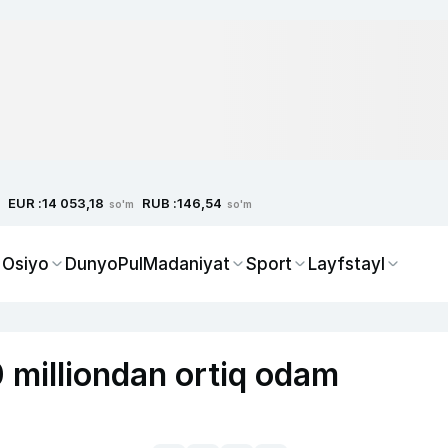
EUR :
RUB :
14 053,18
146,54
so'm
so'm
 Osiyo
Dunyo
Pul
Madaniyat
Sport
Layfstayl
 milliondan ortiq odam