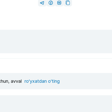
uchun, avval
ro‘yxatdan o‘ting