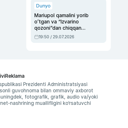
Dunyo
Mariupol qamalini yorib
oʻtgan va “Izvarino
qozoni”dan chiqqan
qahramon — Ukraina
19:50 / 29.07.2026
armiyasi bosh
qoʻmondoni Drapatiy
haqida
ivi
Reklama
publikasi Prezidenti Administratsiyasi
-sonli guvohnoma bilan ommaviy axborot
shuningdek, fotografik, grafik, audio va/yoki
et-nashrining muallifligini ko‘rsatuvchi