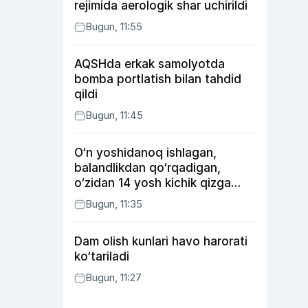
rejimida aerologik shar uchirildi
Bugun, 11:55
AQSHda erkak samolyotda
bomba portlatish bilan tahdid
qildi
Bugun, 11:45
O‘n yoshidanoq ishlagan,
balandlikdan qo‘rqadigan,
o‘zidan 14 yosh kichik qizga
uylangan Yorqinxo‘ja Umarov
Bugun, 11:35
34 yoshda
Dam olish kunlari havo harorati
ko‘tariladi
Bugun, 11:27