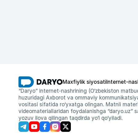
Maxfiylik siyosati
Internet-nas
“Daryo” internet-nashrining (O‘zbekiston matbuo
huzuridagi Axborot va ommaviy kommunikatsiyal
vositasi sifatida ro‘yxatga olingan. Matnli materi
videomateriallaridan foydalanishga “daryo.uz” sa
yozuv ilova qilingan taqdirda yo‘l qo‘yiladi.