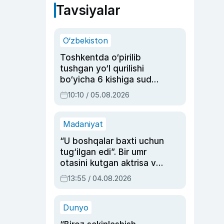
Tavsiyalar
O‘zbekiston
Toshkentda o‘pirilib
tushgan yo‘l qurilishi
bo‘yicha 6 kishiga sud
hukmi o‘qildi
10:10 / 05.08.2026
Madaniyat
“U boshqalar baxti uchun
tug‘ilgan edi”. Bir umr
otasini kutgan aktrisa va
dublyaj ustasi Rimma
13:55 / 04.08.2026
Ahmedovaning
sinovlarga to‘la hayoti
Dunyo