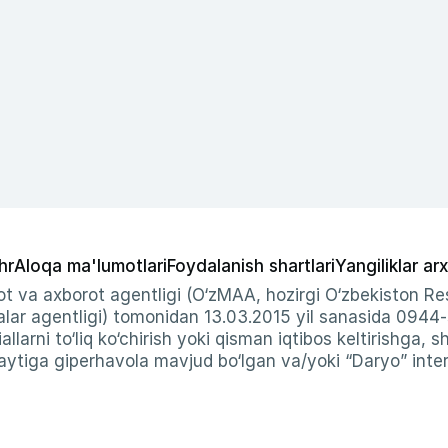
hr
Aloqa ma'lumotlari
Foydalanish shartlari
Yangiliklar arx
t va axborot agentligi (O‘zMAA, hozirgi O‘zbekiston Res
ar agentligi) tomonidan 13.03.2015 yil sanasida 0944
allarni to‘liq ko‘chirish yoki qisman iqtibos keltirishga, 
ytiga giperhavola mavjud bo‘lgan va/yoki “Daryo” intern