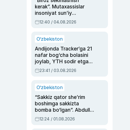
“Biroz sekinlashish
kerak”. Mutaxassislar
insoniyat sun’iy
intellektni boshqara
12:40 / 04.08.2026
olmay qolishidan xavotir
bildirdi
O‘zbekiston
Andijonda Tracker’ga 21
nafar bog‘cha bolasini
joylab, YTH sodir etgan
ayolga sud hukmi o‘qildi
23:41 / 03.08.2026
O‘zbekiston
“Sakkiz qator she’rim
boshimga sakkizta
bomba bo‘lgan”. Abdulla
Oripovni siyosiy
12:24 / 01.08.2026
ayblovlardan asrab
qolgan voqea