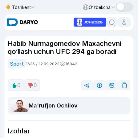
Toshkent
O‘zbekcha
Habib Nurmagomedov Maxachevni
qo‘llash uchun UFC 294 ga boradi
Sport
16:15 / 12.09.2023
16042
0
0
Ma'rufjon Ochilov
Izohlar