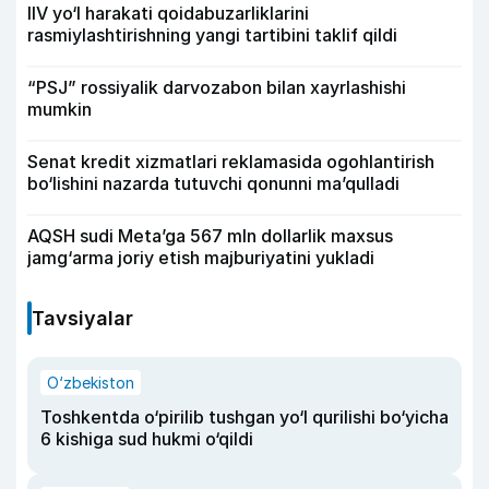
IIV yo‘l harakati qoidabuzarliklarini
rasmiylashtirishning yangi tartibini taklif qildi
“PSJ” rossiyalik darvozabon bilan xayrlashishi
mumkin
Senat kredit xizmatlari reklamasida ogohlantirish
bo‘lishini nazarda tutuvchi qonunni ma’qulladi
AQSH sudi Meta’ga 567 mln dollarlik maxsus
jamg‘arma joriy etish majburiyatini yukladi
Tavsiyalar
O‘zbekiston
Toshkentda o‘pirilib tushgan yo‘l qurilishi bo‘yicha
6 kishiga sud hukmi o‘qildi