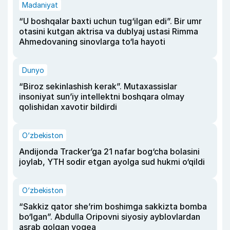
Madaniyat
“U boshqalar baxti uchun tug‘ilgan edi”. Bir umr
otasini kutgan aktrisa va dublyaj ustasi Rimma
Ahmedovaning sinovlarga to‘la hayoti
Dunyo
“Biroz sekinlashish kerak”. Mutaxassislar
insoniyat sun’iy intellektni boshqara olmay
qolishidan xavotir bildirdi
O‘zbekiston
Andijonda Tracker’ga 21 nafar bog‘cha bolasini
joylab, YTH sodir etgan ayolga sud hukmi o‘qildi
O‘zbekiston
“Sakkiz qator she’rim boshimga sakkizta bomba
bo‘lgan”. Abdulla Oripovni siyosiy ayblovlardan
asrab qolgan voqea