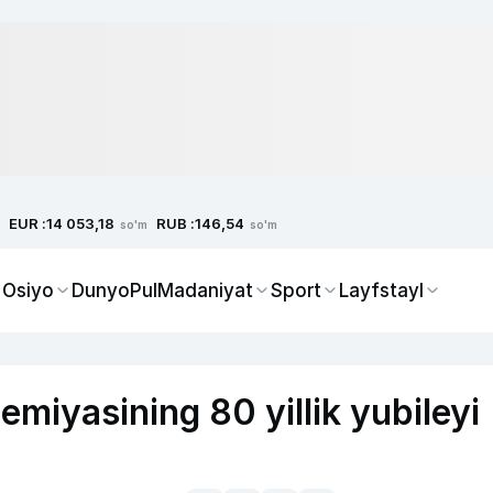
EUR :
RUB :
14 053,18
146,54
so'm
so'm
 Osiyo
Dunyo
Pul
Madaniyat
Sport
Layfstayl
miyasining 80 yillik yubileyi