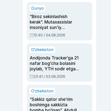
sinovlarga to‘la hayoti
Dunyo
“Biroz sekinlashish
kerak”. Mutaxassislar
insoniyat sun’iy
intellektni boshqara
12:40 / 04.08.2026
olmay qolishidan xavotir
bildirdi
O‘zbekiston
Andijonda Tracker’ga 21
nafar bog‘cha bolasini
joylab, YTH sodir etgan
ayolga sud hukmi o‘qildi
23:41 / 03.08.2026
O‘zbekiston
“Sakkiz qator she’rim
boshimga sakkizta
bomba bo‘lgan”. Abdulla