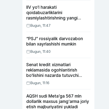
IIV yo‘l harakati
qoidabuzarliklarini
rasmiylashtirishning yangi
tartibini taklif qildi
Bugun, 11:47
“PSJ” rossiyalik darvozabon
bilan xayrlashishi mumkin
Bugun, 11:40
Senat kredit xizmatlari
reklamasida ogohlantirish
bo‘lishini nazarda tutuvchi
qonunni ma’qulladi
Bugun, 11:16
AQSH sudi Meta’ga 567 mln
dollarlik maxsus jamg‘arma joriy
etish majburiyatini yukladi