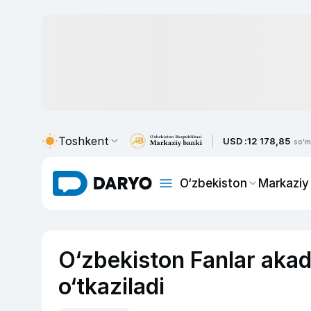
Toshkent
USD :
12 178,85
so'm
O‘zbekiston
Markaziy
O‘zbekiston Fanlar akade
o‘tkaziladi