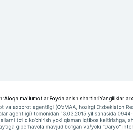
hr
Aloqa ma'lumotlari
Foydalanish shartlari
Yangiliklar arx
t va axborot agentligi (O‘zMAA, hozirgi O‘zbekiston Res
ar agentligi) tomonidan 13.03.2015 yil sanasida 0944
allarni to‘liq ko‘chirish yoki qisman iqtibos keltirishga, 
ytiga giperhavola mavjud bo‘lgan va/yoki “Daryo” intern