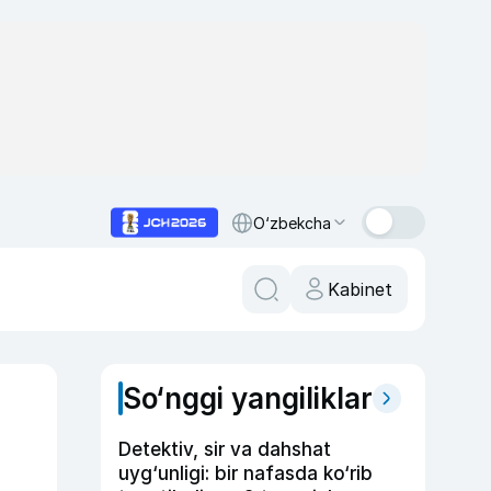
O‘zbekcha
Kabinet
So‘nggi yangiliklar
Detektiv, sir va dahshat
uyg‘unligi: bir nafasda ko‘rib