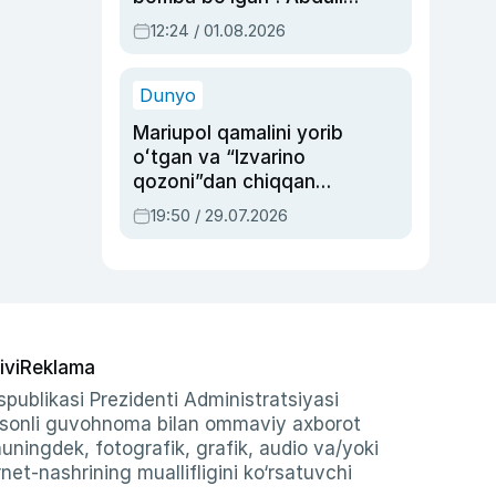
Oripovni siyosiy
12:24 / 01.08.2026
ayblovlardan asrab
qolgan voqea
Dunyo
Mariupol qamalini yorib
oʻtgan va “Izvarino
qozoni”dan chiqqan
qahramon — Ukraina
19:50 / 29.07.2026
armiyasi bosh
qoʻmondoni Drapatiy
haqida
ivi
Reklama
publikasi Prezidenti Administratsiyasi
-sonli guvohnoma bilan ommaviy axborot
shuningdek, fotografik, grafik, audio va/yoki
et-nashrining muallifligini ko‘rsatuvchi