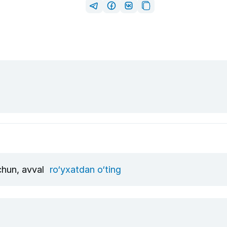
uchun, avval
ro‘yxatdan o‘ting