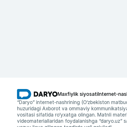
Maxfiylik siyosati
Internet-nas
“Daryo” internet-nashrining (O‘zbekiston matbuo
huzuridagi Axborot va ommaviy kommunikatsiyal
vositasi sifatida ro‘yxatga olingan. Matnli materi
videomateriallaridan foydalanishga “daryo.uz” sa