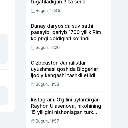
tugatiladigan 3 ta serial
Bugun, 12:45
Dunay daryosida suv sathi
pasayib, qariyb 1700 yillik Rim
ko‘prigi qoldiqlari ko‘rindi
Bugun, 12:20
O‘zbekiston Jurnalistlar
uyushmasi qoshida Blogerlar
ijodiy kengashi tashkil etildi
Bugun, 11:58
Instagram: O‘g‘lini uylantirgan
Rayhon Ulasenova, nikohining
15 yilligini nishonlagan turk
aktyorlari va Kamelot qasriga
Bugun, 11:57
sayohat qilgan Zebo Rahimova