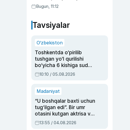
Bugun, 11:12
Tavsiyalar
O‘zbekiston
Toshkentda o‘pirilib
tushgan yo‘l qurilishi
bo‘yicha 6 kishiga sud
hukmi o‘qildi
10:10 / 05.08.2026
Madaniyat
“U boshqalar baxti uchun
tug‘ilgan edi”. Bir umr
otasini kutgan aktrisa va
dublyaj ustasi Rimma
13:55 / 04.08.2026
Ahmedovaning