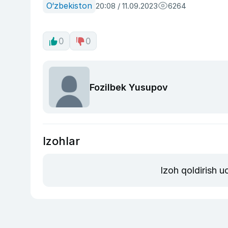
O‘zbekiston
20:08 / 11.09.2023
6264
0
0
Fozilbek Yusupov
Izohlar
Izoh qoldirish 