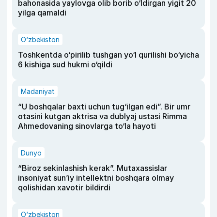
bahonasida yaylovga olib borib o‘ldirgan yigit 20
yilga qamaldi
O‘zbekiston
Toshkentda o‘pirilib tushgan yo‘l qurilishi bo‘yicha
6 kishiga sud hukmi o‘qildi
Madaniyat
“U boshqalar baxti uchun tug‘ilgan edi”. Bir umr
otasini kutgan aktrisa va dublyaj ustasi Rimma
Ahmedovaning sinovlarga to‘la hayoti
Dunyo
“Biroz sekinlashish kerak”. Mutaxassislar
insoniyat sun’iy intellektni boshqara olmay
qolishidan xavotir bildirdi
O‘zbekiston