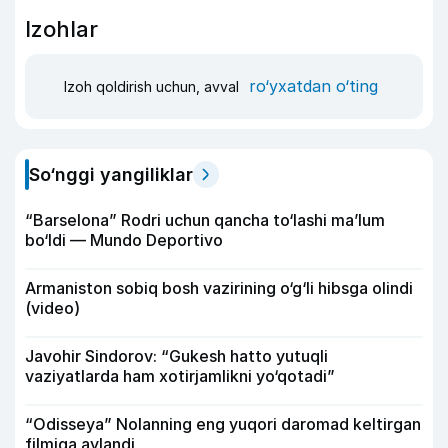
Izohlar
ro‘yxatdan o‘ting
Izoh qoldirish uchun, avval
So‘nggi yangiliklar
“Barselona” Rodri uchun qancha to‘lashi ma’lum
bo‘ldi — Mundo Deportivo
Armaniston sobiq bosh vazirining o‘g‘li hibsga olindi
(video)
Javohir Sindorov: “Gukesh hatto yutuqli
vaziyatlarda ham xotirjamlikni yo‘qotadi”
“Odisseya” Nolanning eng yuqori daromad keltirgan
filmiga aylandi