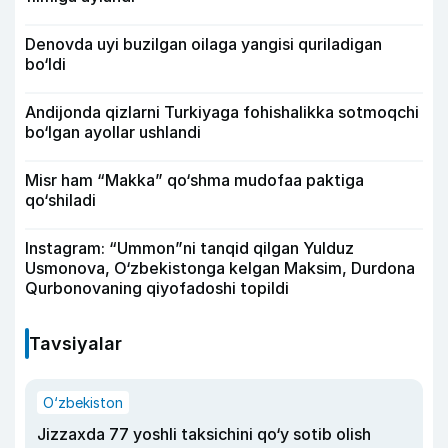
Denovda uyi buzilgan oilaga yangisi quriladigan
bo‘ldi
Andijonda qizlarni Turkiyaga fohishalikka sotmoqchi
bo‘lgan ayollar ushlandi
Misr ham “Makka” qo‘shma mudofaa paktiga
qo‘shiladi
Instagram: “Ummon”ni tanqid qilgan Yulduz
Usmonova, O‘zbekistonga kelgan Maksim, Durdona
Qurbonovaning qiyofadoshi topildi
Tavsiyalar
O‘zbekiston
Jizzaxda 77 yoshli taksichini qo‘y sotib olish