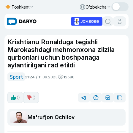
Toshkent
O‘zbekcha
Krishtianu Ronalduga tegishli
Marokashdagi mehmonxona zilzila
qurbonlari uchun boshpanaga
aylantirilgani rad etildi
Sport
21:24 / 11.09.2023
12580
0
0
Ma'rufjon Ochilov