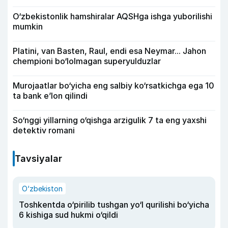
O‘zbekistonlik hamshiralar AQSHga ishga yuborilishi
mumkin
Platini, van Basten, Raul, endi esa Neymar... Jahon
chempioni bo‘lolmagan superyulduzlar
Murojaatlar bo‘yicha eng salbiy ko‘rsatkichga ega 10
ta bank e’lon qilindi
So‘nggi yillarning o‘qishga arzigulik 7 ta eng yaxshi
detektiv romani
Tavsiyalar
O‘zbekiston
Toshkentda o‘pirilib tushgan yo‘l qurilishi bo‘yicha
6 kishiga sud hukmi o‘qildi