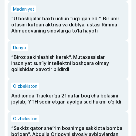
Madaniyat
“U boshqalar baxti uchun tug‘ilgan edi”. Bir umr
otasini kutgan aktrisa va dublyaj ustasi Rimma
Ahmedovaning sinovlarga to‘la hayoti
Dunyo
“Biroz sekinlashish kerak”. Mutaxassislar
insoniyat sun’iy intellektni boshqara olmay
qolishidan xavotir bildirdi
O‘zbekiston
Andijonda Tracker’ga 21 nafar bog‘cha bolasini
joylab, YTH sodir etgan ayolga sud hukmi o‘qildi
O‘zbekiston
“Sakkiz qator she’rim boshimga sakkizta bomba
bo‘lgan”. Abdulla Oripovni siyosiy ayblovlardan