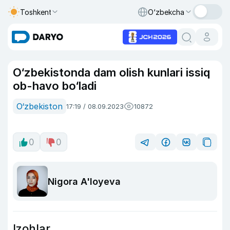
Toshkent
O‘zbekcha
O‘zbekistonda dam olish kunlari issiq
ob-havo bo‘ladi
O‘zbekiston
17:19 / 08.09.2023
10872
0
0
Nigora A'loyeva
Izohlar