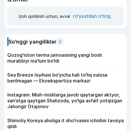
ro‘yxatdan o‘ting
Izoh qoldirish uchun, avval
So‘nggi yangiliklar
Qozog‘iston terma jamoasining yangi bosh
murabbiyi ma’lum bo‘ldi
Sea Breeze loyihasi bo‘yicha hali to‘liq xulosa
berilmagan — Ekoekspertiza markazi
Instagram: Mish-mishlarga javob qaytargan aktyor,
san’atga qaytgan Shahzoda, yo‘lga asfalt yotqizgan
Jahongir Otajonov
Shimoliy Koreya aholiga it sho‘rvasini ichishni tavsiya
qildi