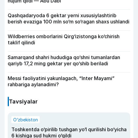
hujum qildi — Abu Dabi
Qashqadaryoda 6 gektar yerni xususiylashtirib
berish evaziga 100 mln so‘m so‘ragan shaxs ushlandi
Wildberries omborlarini Qirg‘izistonga ko‘chirish
taklif qilindi
Samarqand shahri hududiga qo‘shni tumanlardan
qariyb 17,2 ming gektar yer qo‘shib beriladi
Messi faoliyatini yakunlagach, “Inter Mayami”
rahbariga aylanadimi?
Tavsiyalar
O‘zbekiston
Toshkentda o‘pirilib tushgan yo‘l qurilishi bo‘yicha
6 kishiga sud hukmi o‘qildi