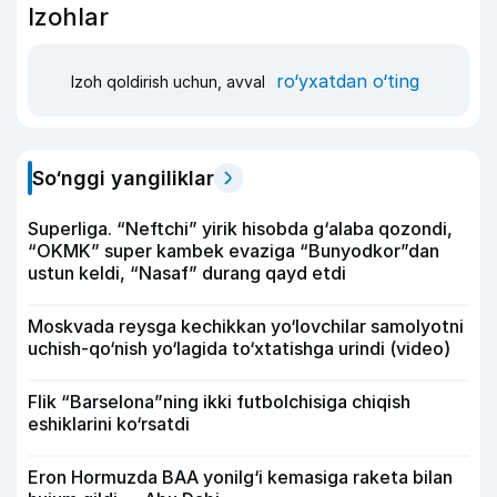
Izohlar
ro‘yxatdan o‘ting
Izoh qoldirish uchun, avval
So‘nggi yangiliklar
Superliga. “Neftchi” yirik hisobda g‘alaba qozondi,
“OKMK” super kambek evaziga “Bunyodkor”dan
ustun keldi, “Nasaf” durang qayd etdi
Moskvada reysga kechikkan yo‘lovchilar samolyotni
uchish-qo‘nish yo‘lagida to‘xtatishga urindi (video)
Flik “Barselona”ning ikki futbolchisiga chiqish
eshiklarini ko‘rsatdi
Eron Hormuzda BAA yonilg‘i kemasiga raketa bilan