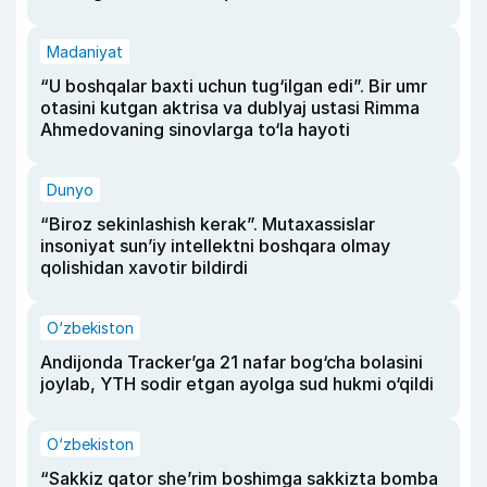
Madaniyat
“U boshqalar baxti uchun tug‘ilgan edi”. Bir umr
otasini kutgan aktrisa va dublyaj ustasi Rimma
Ahmedovaning sinovlarga to‘la hayoti
Dunyo
“Biroz sekinlashish kerak”. Mutaxassislar
insoniyat sun’iy intellektni boshqara olmay
qolishidan xavotir bildirdi
O‘zbekiston
Andijonda Tracker’ga 21 nafar bog‘cha bolasini
joylab, YTH sodir etgan ayolga sud hukmi o‘qildi
O‘zbekiston
“Sakkiz qator she’rim boshimga sakkizta bomba