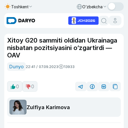
Toshkent
O‘zbekcha
Xitoy G20 sammiti oldidan Ukrainaga
nisbatan pozitsiyasini o‘zgartirdi —
OAV
Dunyo
22:41 / 07.09.2023
13933
0
0
Zulfiya Karimova