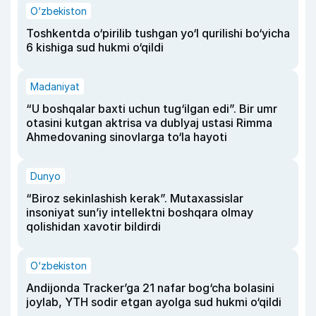
O‘zbekiston
Toshkentda o‘pirilib tushgan yo‘l qurilishi bo‘yicha
6 kishiga sud hukmi o‘qildi
Madaniyat
“U boshqalar baxti uchun tug‘ilgan edi”. Bir umr
otasini kutgan aktrisa va dublyaj ustasi Rimma
Ahmedovaning sinovlarga to‘la hayoti
Dunyo
“Biroz sekinlashish kerak”. Mutaxassislar
insoniyat sun’iy intellektni boshqara olmay
qolishidan xavotir bildirdi
O‘zbekiston
Andijonda Tracker’ga 21 nafar bog‘cha bolasini
joylab, YTH sodir etgan ayolga sud hukmi o‘qildi