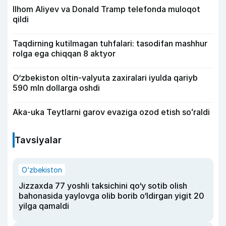
Ilhom Aliyev va Donald Tramp telefonda muloqot
qildi
Taqdirning kutilmagan tuhfalari: tasodifan mashhur
rolga ega chiqqan 8 aktyor
O‘zbekiston oltin-valyuta zaxiralari iyulda qariyb
590 mln dollarga oshdi
Aka-uka Teytlarni garov evaziga ozod etish soʻraldi
Tavsiyalar
O‘zbekiston
Jizzaxda 77 yoshli taksichini qo‘y sotib olish
bahonasida yaylovga olib borib o‘ldirgan yigit 20
yilga qamaldi