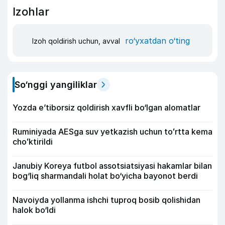
Izohlar
ro‘yxatdan o‘ting
Izoh qoldirish uchun, avval
So‘nggi yangiliklar
Yozda e’tiborsiz qoldirish xavfli bo‘lgan alomatlar
Ruminiyada AESga suv yetkazish uchun toʻrtta kema
choʻktirildi
Janubiy Koreya futbol assotsiatsiyasi hakamlar bilan
bog‘liq sharmandali holat bo‘yicha bayonot berdi
Navoiyda yollanma ishchi tuproq bosib qolishidan
halok bo‘ldi