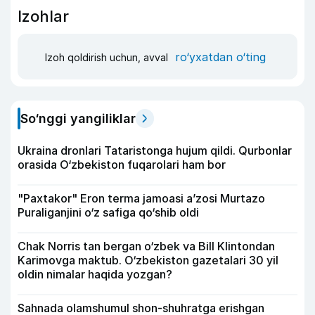
Izohlar
ro‘yxatdan o‘ting
Izoh qoldirish uchun, avval
So‘nggi yangiliklar
Ukraina dronlari Tataristonga hujum qildi. Qurbonlar
orasida O‘zbekiston fuqarolari ham bor
"Paxtakor" Eron terma jamoasi a’zosi Murtazo
Puraliganjini o‘z safiga qo‘shib oldi
Chak Norris tan bergan o‘zbek va Bill Klintondan
Karimovga maktub. O‘zbekiston gazetalari 30 yil
oldin nimalar haqida yozgan?
Sahnada olamshumul shon-shuhratga erishgan