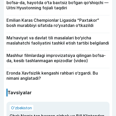
bo‘lsa-da, hayotda o‘ta baxtsiz bo‘lgan qo‘shiqchi —
Uitni Hyustonning fojiali taqdiri
Emilian Karas Chempionlar Ligasida “Paxtakor”
bosh murabbiyi sifatida ro‘yxatdan o‘tkazildi
Ma’naviyat va davlat tili masalalari bo‘yicha
maslahatchi faoliyatini tashkil etish tartibi belgilandi
Mashhur filmlardagi improvizatsiya qilingan bo‘lsa-
da, kesib tashlanmagan epizodlar (video)
Eronda Xavfsizlik kengashi rahbari o‘zgardi. Bu
nimani anglatadi?
Tavsiyalar
O‘zbekiston