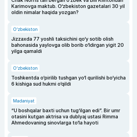
Chak Norris tan bergan o‘zbek va Bill Klintondan
Karimovga maktub. O‘zbekiston gazetalari 30 yil
oldin nimalar haqida yozgan?
O‘zbekiston
Jizzaxda 77 yoshli taksichini qo‘y sotib olish
bahonasida yaylovga olib borib o‘ldirgan yigit 20
yilga qamaldi
O‘zbekiston
Toshkentda o‘pirilib tushgan yo‘l qurilishi bo‘yicha
6 kishiga sud hukmi o‘qildi
Madaniyat
“U boshqalar baxti uchun tug‘ilgan edi”. Bir umr
otasini kutgan aktrisa va dublyaj ustasi Rimma
Ahmedovaning sinovlarga to‘la hayoti