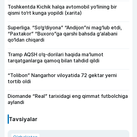
Toshkentda Kichik halqa avtomobil yo‘lining bir
qismi to‘rt kunga yopildi (xarita)
Superliga. “So‘g‘diyona” “Andijon”ni mag‘lub etdi,
“Paxtakor” “Buxoro”ga qarshi bahsda g‘alabani
qo‘ldan chiqardi
Tramp AQSH o‘q-dorilari haqida ma’lumot
tarqatganlarga qamoq bilan tahdid qildi
“Tolibon” Nangarhor viloyatida 72 gektar yerni
tortib oldi
Diomande “Real” tarixidagi eng qimmat futbolchiga
aylandi
Tavsiyalar