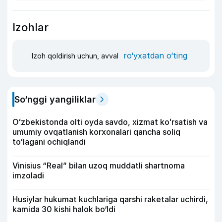
Izohlar
ro‘yxatdan o‘ting
Izoh qoldirish uchun, avval
So‘nggi yangiliklar
Oʻzbekistonda olti oyda savdo, xizmat koʻrsatish va
umumiy ovqatlanish korxonalari qancha soliq
toʻlagani ochiqlandi
Vinisius “Real” bilan uzoq muddatli shartnoma
imzoladi
Husiylar hukumat kuchlariga qarshi raketalar uchirdi,
kamida 30 kishi halok bo‘ldi