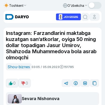
Toshkent
O‘zbekcha
Instagram: Farzandlarini maktabga
kuzatgan san’atkorlar, oyiga 50 ming
dollar topadigan Jasur Umirov,
Shahzoda Muhammedova bola asrab
olmoqchi
Shou-biznes
03:05 / 05.09.2023
151785
0
0
Sevara Nishonova