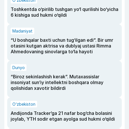
O‘zbekiston
Toshkentda o‘pirilib tushgan yo‘l qurilishi bo‘yicha
6 kishiga sud hukmi o‘qildi
Madaniyat
“U boshqalar baxti uchun tug‘ilgan edi”. Bir umr
otasini kutgan aktrisa va dublyaj ustasi Rimma
Ahmedovaning sinovlarga to‘la hayoti
Dunyo
“Biroz sekinlashish kerak”. Mutaxassislar
insoniyat sun’iy intellektni boshqara olmay
qolishidan xavotir bildirdi
O‘zbekiston
Andijonda Tracker’ga 21 nafar bog‘cha bolasini
joylab, YTH sodir etgan ayolga sud hukmi o‘qildi