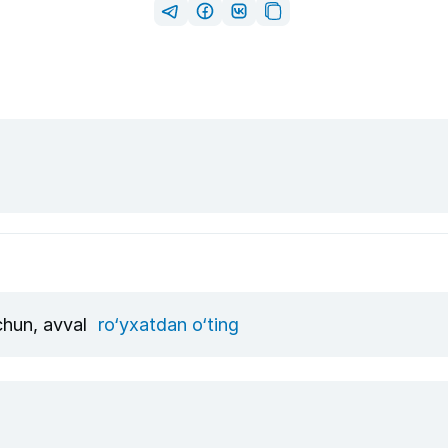
uchun, avval
ro‘yxatdan o‘ting