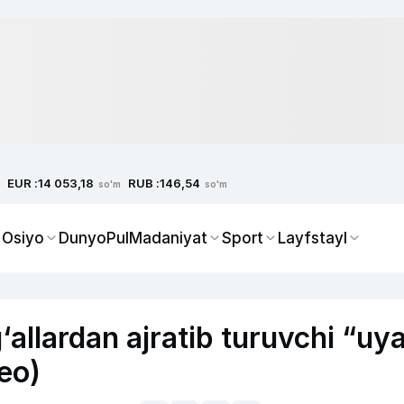
EUR :
RUB :
14 053,18
146,54
so'm
so'm
 Osiyo
Dunyo
Pul
Madaniyat
Sport
Layfstayl
allardan ajratib turuvchi “uya
eo)