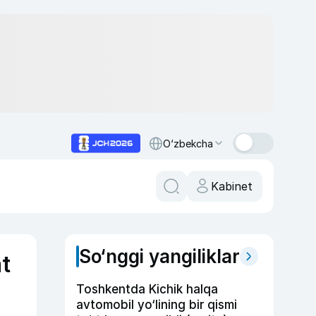
O‘zbekcha
Kabinet
So‘nggi yangiliklar
t
Toshkentda Kichik halqa
avtomobil yo‘lining bir qismi