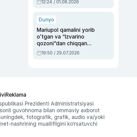
12:24 / 01.08.2026
ayblovlardan asrab
qolgan voqea
Dunyo
Mariupol qamalini yorib
oʻtgan va “Izvarino
qozoni”dan chiqqan
qahramon — Ukraina
19:50 / 29.07.2026
armiyasi bosh
qoʻmondoni Drapatiy
haqida
ivi
Reklama
publikasi Prezidenti Administratsiyasi
-sonli guvohnoma bilan ommaviy axborot
shuningdek, fotografik, grafik, audio va/yoki
et-nashrining muallifligini ko‘rsatuvchi