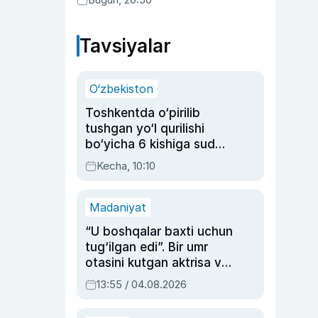
Tavsiyalar
O‘zbekiston
Toshkentda o‘pirilib
tushgan yo‘l qurilishi
bo‘yicha 6 kishiga sud
hukmi o‘qildi
Kecha, 10:10
Madaniyat
“U boshqalar baxti uchun
tug‘ilgan edi”. Bir umr
otasini kutgan aktrisa va
dublyaj ustasi Rimma
13:55 / 04.08.2026
Ahmedovaning
sinovlarga to‘la hayoti