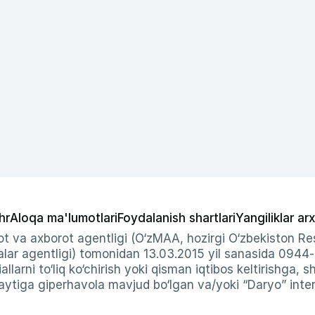
hr
Aloqa ma'lumotlari
Foydalanish shartlari
Yangiliklar arx
t va axborot agentligi (O‘zMAA, hozirgi O‘zbekiston Res
ar agentligi) tomonidan 13.03.2015 yil sanasida 0944
allarni to‘liq ko‘chirish yoki qisman iqtibos keltirishga, 
ytiga giperhavola mavjud bo‘lgan va/yoki “Daryo” intern