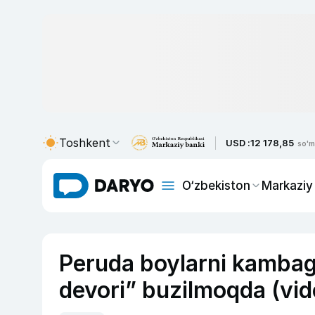
Toshkent
USD :
12 178,85
so'm
O‘zbekiston
Markaziy
Peruda boylarni kambag‘
devori” buzilmoqda (vid