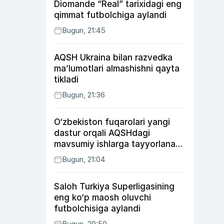
Diomande “Real” tarixidagi eng
qimmat futbolchiga aylandi
Bugun, 21:45
AQSH Ukraina bilan razvedka
ma’lumotlari almashishni qayta
tikladi
Bugun, 21:36
O‘zbekiston fuqarolari yangi
dastur orqali AQSHdagi
mavsumiy ishlarga tayyorlanadi
va joylashtiriladi
Bugun, 21:04
Saloh Turkiya Superligasining
eng ko‘p maosh oluvchi
futbolchisiga aylandi
Bugun, 20:50