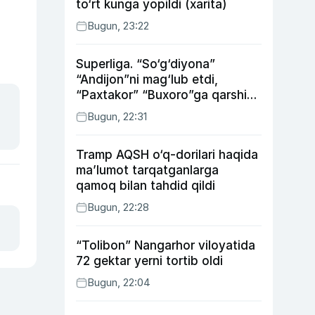
to‘rt kunga yopildi (xarita)
Bugun, 23:22
Superliga. “So‘g‘diyona”
“Andijon”ni mag‘lub etdi,
“Paxtakor” “Buxoro”ga qarshi
bahsda g‘alabani qo‘ldan
Bugun, 22:31
chiqardi
Tramp AQSH o‘q-dorilari haqida
ma’lumot tarqatganlarga
qamoq bilan tahdid qildi
Bugun, 22:28
“Tolibon” Nangarhor viloyatida
72 gektar yerni tortib oldi
Bugun, 22:04