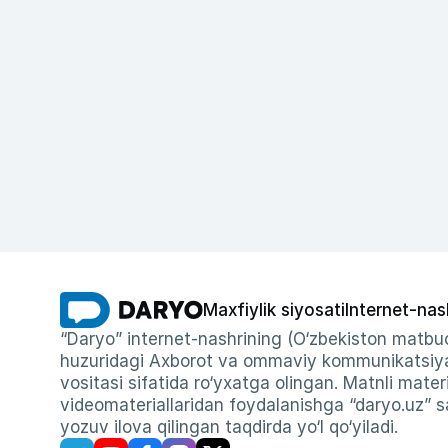
Maxfiylik siyosati
Internet-nas
“Daryo” internet-nashrining (O‘zbekiston matbuo
huzuridagi Axborot va ommaviy kommunikatsiyal
vositasi sifatida ro‘yxatga olingan. Matnli materi
videomateriallaridan foydalanishga “daryo.uz” sa
yozuv ilova qilingan taqdirda yo‘l qo‘yiladi.