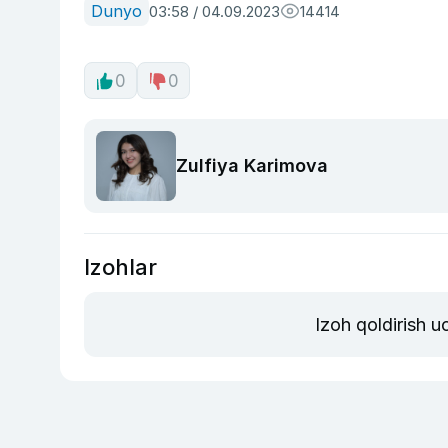
Dunyo
03:58 / 04.09.2023
14414
0
0
Zulfiya Karimova
Izohlar
Izoh qoldirish 