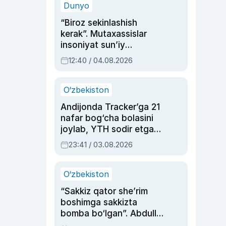
Dunyo
“Biroz sekinlashish
kerak”. Mutaxassislar
insoniyat sun’iy
intellektni boshqara
12:40 / 04.08.2026
olmay qolishidan xavotir
bildirdi
O‘zbekiston
Andijonda Tracker’ga 21
nafar bog‘cha bolasini
joylab, YTH sodir etgan
ayolga sud hukmi o‘qildi
23:41 / 03.08.2026
O‘zbekiston
“Sakkiz qator she’rim
boshimga sakkizta
bomba bo‘lgan”. Abdulla
Oripovni siyosiy