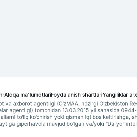
hr
Aloqa ma'lumotlari
Foydalanish shartlari
Yangiliklar arx
t va axborot agentligi (O‘zMAA, hozirgi O‘zbekiston Res
ar agentligi) tomonidan 13.03.2015 yil sanasida 0944
allarni to‘liq ko‘chirish yoki qisman iqtibos keltirishga, 
ytiga giperhavola mavjud bo‘lgan va/yoki “Daryo” intern