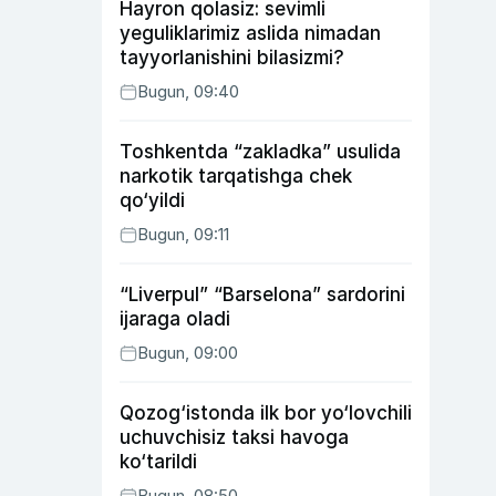
Hayron qolasiz: sevimli
yeguliklarimiz aslida nimadan
tayyorlanishini bilasizmi?
Bugun, 09:40
Toshkentda “zakladka” usulida
narkotik tarqatishga chek
qo‘yildi
Bugun, 09:11
“Liverpul” “Barselona” sardorini
ijaraga oladi
Bugun, 09:00
Qozog‘istonda ilk bor yo‘lovchili
uchuvchisiz taksi havoga
ko‘tarildi
Bugun, 08:50