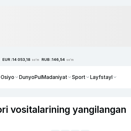
EUR :
RUB :
14 053,18
146,54
so'm
so'm
 Osiyo
Dunyo
Pul
Madaniyat
Sport
Layfstayl
ri vositalarining yangilangan