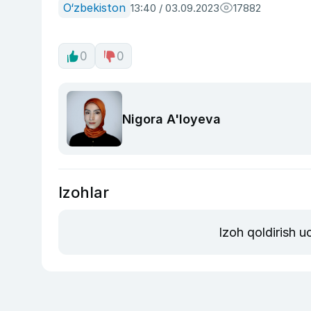
O‘zbekiston
13:40 / 03.09.2023
17882
0
0
Nigora A'loyeva
Izohlar
Izoh qoldirish 