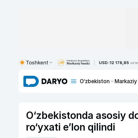
Toshkent
USD :
12 178,85
so'm
O‘zbekiston
Markaziy
O‘zbekistonda asosiy do
ro‘yxati e’lon qilindi