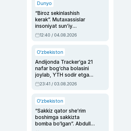
Dunyo
“Biroz sekinlashish
kerak”. Mutaxassislar
insoniyat sun’iy
intellektni boshqara
12:40 / 04.08.2026
olmay qolishidan xavotir
bildirdi
O‘zbekiston
Andijonda Tracker’ga 21
nafar bog‘cha bolasini
joylab, YTH sodir etgan
ayolga sud hukmi o‘qildi
23:41 / 03.08.2026
O‘zbekiston
“Sakkiz qator she’rim
boshimga sakkizta
bomba bo‘lgan”. Abdulla
Oripovni siyosiy