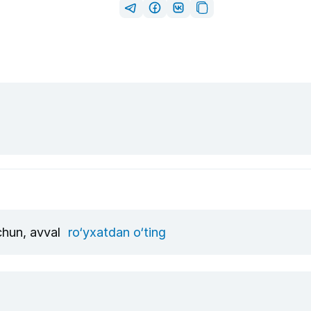
uchun, avval
ro‘yxatdan o‘ting