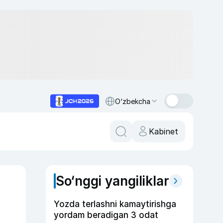
O‘zbekcha
Kabinet
So‘nggi yangiliklar
Yozda terlashni kamaytirishga
yordam beradigan 3 odat