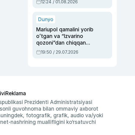
12:24 / 01.08.2026
ayblovlardan asrab
qolgan voqea
Dunyo
Mariupol qamalini yorib
oʻtgan va “Izvarino
qozoni”dan chiqqan
qahramon — Ukraina
19:50 / 29.07.2026
armiyasi bosh
qoʻmondoni Drapatiy
haqida
ivi
Reklama
publikasi Prezidenti Administratsiyasi
-sonli guvohnoma bilan ommaviy axborot
shuningdek, fotografik, grafik, audio va/yoki
et-nashrining muallifligini ko‘rsatuvchi