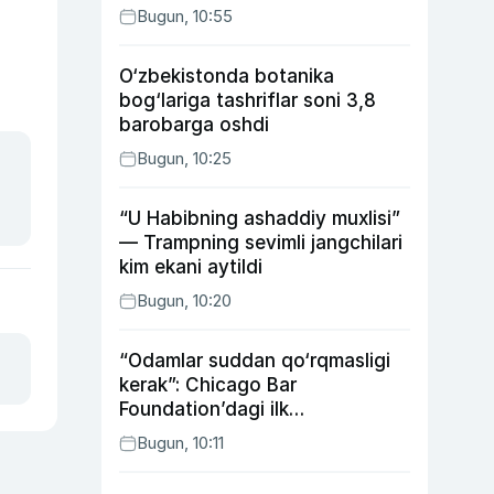
Bugun, 10:55
O‘zbekistonda botanika
bog‘lariga tashriflar soni 3,8
barobarga oshdi
Bugun, 10:25
“U Habibning ashaddiy muxlisi”
— Trampning sevimli jangchilari
kim ekani aytildi
Bugun, 10:20
“Odamlar suddan qo‘rqmasligi
kerak”: Chicago Bar
Foundation’dagi ilk
o‘zbekistonlik Go‘zal
Bugun, 10:11
Abduaxatova