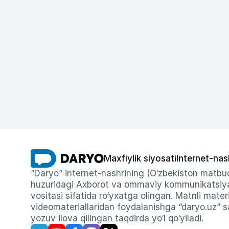
Maxfiylik siyosati
Internet-nas
“Daryo” internet-nashrining (O‘zbekiston matbuo
huzuridagi Axborot va ommaviy kommunikatsiyal
vositasi sifatida ro‘yxatga olingan. Matnli materi
videomateriallaridan foydalanishga “daryo.uz” sa
yozuv ilova qilingan taqdirda yo‘l qo‘yiladi.