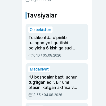
Tavsiyalar
O‘zbekiston
Toshkentda o‘pirilib
tushgan yo‘l qurilishi
bo‘yicha 6 kishiga sud
hukmi o‘qildi
10:10 / 05.08.2026
Madaniyat
“U boshqalar baxti uchun
tug‘ilgan edi”. Bir umr
otasini kutgan aktrisa va
dublyaj ustasi Rimma
13:55 / 04.08.2026
Ahmedovaning
sinovlarga to‘la hayoti