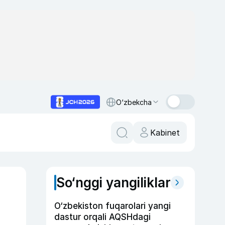
O‘zbekcha
Kabinet
So‘nggi yangiliklar
O‘zbekiston fuqarolari yangi
dastur orqali AQSHdagi