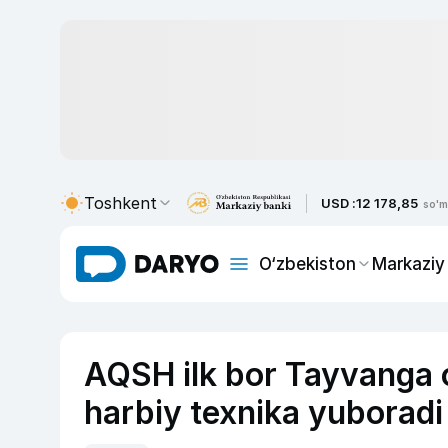
Toshkent
USD :
12 178,85
so'm
O‘zbekiston
Markaziy
AQSH ilk bor Tayvanga o
harbiy texnika yuborad