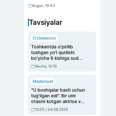
Bugun, 19:43
Tavsiyalar
O‘zbekiston
Toshkentda o‘pirilib
tushgan yo‘l qurilishi
bo‘yicha 6 kishiga sud
hukmi o‘qildi
Kecha, 10:10
Madaniyat
“U boshqalar baxti uchun
tug‘ilgan edi”. Bir umr
otasini kutgan aktrisa va
dublyaj ustasi Rimma
13:55 / 04.08.2026
Ahmedovaning