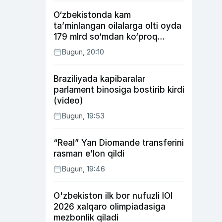
O‘zbekistonda kam
ta’minlangan oilalarga olti oyda
179 mlrd so‘mdan ko‘proq
ijtimoiy keshbek to‘lab berildi
Bugun, 20:10
Braziliyada kapibaralar
parlament binosiga bostirib kirdi
(video)
Bugun, 19:53
“Real” Yan Diomande transferini
rasman e’lon qildi
Bugun, 19:46
O'zbekiston ilk bor nufuzli IOI
2026 xalqaro olimpiadasiga
mezbonlik qiladi