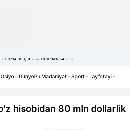
EUR :
RUB :
14 053,18
146,54
so'm
so'm
 Osiyo
Dunyo
Pul
Madaniyat
Sport
Layfstayl
‘z hisobidan 80 mln dollarlik
i