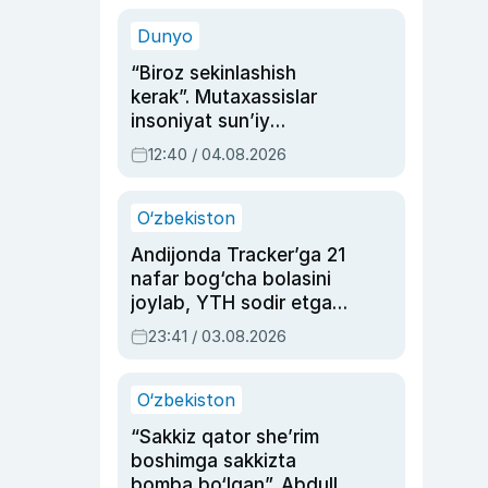
sinovlarga to‘la hayoti
Dunyo
“Biroz sekinlashish
kerak”. Mutaxassislar
insoniyat sun’iy
intellektni boshqara
12:40 / 04.08.2026
olmay qolishidan xavotir
bildirdi
O‘zbekiston
Andijonda Tracker’ga 21
nafar bog‘cha bolasini
joylab, YTH sodir etgan
ayolga sud hukmi o‘qildi
23:41 / 03.08.2026
O‘zbekiston
“Sakkiz qator she’rim
boshimga sakkizta
bomba bo‘lgan”. Abdulla