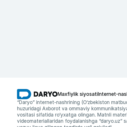
Maxfiylik siyosati
Internet-nas
“Daryo” internet-nashrining (O‘zbekiston matbuo
huzuridagi Axborot va ommaviy kommunikatsiyal
vositasi sifatida ro‘yxatga olingan. Matnli materi
videomateriallaridan foydalanishga “daryo.uz” sa