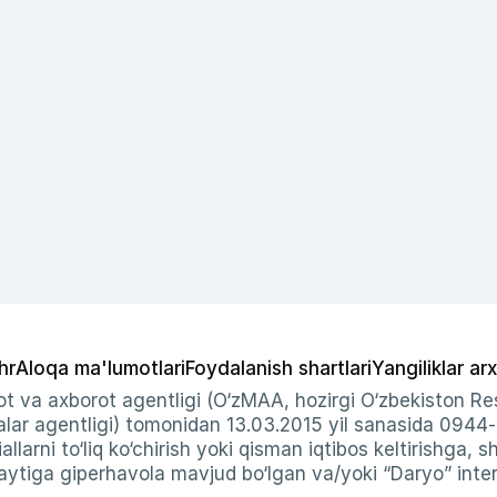
hr
Aloqa ma'lumotlari
Foydalanish shartlari
Yangiliklar arx
t va axborot agentligi (O‘zMAA, hozirgi O‘zbekiston Res
ar agentligi) tomonidan 13.03.2015 yil sanasida 0944
allarni to‘liq ko‘chirish yoki qisman iqtibos keltirishga, 
ytiga giperhavola mavjud bo‘lgan va/yoki “Daryo” intern