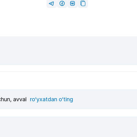
uchun, avval
ro‘yxatdan o‘ting