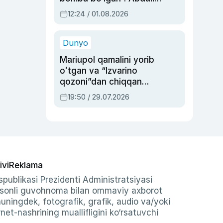
Oripovni siyosiy
12:24 / 01.08.2026
ayblovlardan asrab
qolgan voqea
Dunyo
Mariupol qamalini yorib
oʻtgan va “Izvarino
qozoni”dan chiqqan
qahramon — Ukraina
19:50 / 29.07.2026
armiyasi bosh
qoʻmondoni Drapatiy
haqida
ivi
Reklama
publikasi Prezidenti Administratsiyasi
-sonli guvohnoma bilan ommaviy axborot
shuningdek, fotografik, grafik, audio va/yoki
et-nashrining muallifligini ko‘rsatuvchi