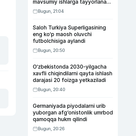
mavsumiy ishlarga tayyorlanadi
va joylashtiriladi
Bugun, 21:04
Saloh Turkiya Superligasining
eng ko‘p maosh oluvchi
futbolchisiga aylandi
Bugun, 20:50
O‘zbekistonda 2030-yilgacha
xavfli chiqindilarni qayta ishlash
darajasi 20 foizga yetkaziladi
Bugun, 20:40
Germaniyada piyodalarni urib
yuborgan afg‘onistonlik umrbod
qamoqqa hukm qilindi
Bugun, 20:26