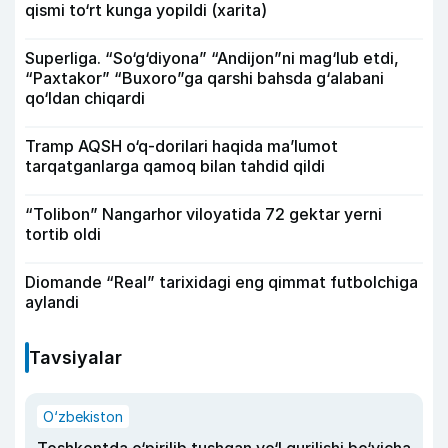
qismi to‘rt kunga yopildi (xarita)
Superliga. “So‘g‘diyona” “Andijon”ni mag‘lub etdi,
“Paxtakor” “Buxoro”ga qarshi bahsda g‘alabani
qo‘ldan chiqardi
Tramp AQSH o‘q-dorilari haqida ma’lumot
tarqatganlarga qamoq bilan tahdid qildi
“Tolibon” Nangarhor viloyatida 72 gektar yerni
tortib oldi
Diomande “Real” tarixidagi eng qimmat futbolchiga
aylandi
Tavsiyalar
O‘zbekiston