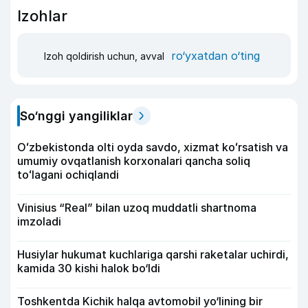
Izohlar
ro‘yxatdan o‘ting
Izoh qoldirish uchun, avval
So‘nggi yangiliklar
Oʻzbekistonda olti oyda savdo, xizmat koʻrsatish va
umumiy ovqatlanish korxonalari qancha soliq
toʻlagani ochiqlandi
Vinisius “Real” bilan uzoq muddatli shartnoma
imzoladi
Husiylar hukumat kuchlariga qarshi raketalar uchirdi,
kamida 30 kishi halok bo‘ldi
Toshkentda Kichik halqa avtomobil yo‘lining bir