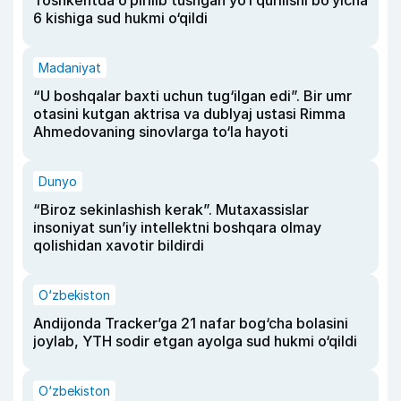
Toshkentda o‘pirilib tushgan yo‘l qurilishi bo‘yicha
6 kishiga sud hukmi o‘qildi
Madaniyat
“U boshqalar baxti uchun tug‘ilgan edi”. Bir umr
otasini kutgan aktrisa va dublyaj ustasi Rimma
Ahmedovaning sinovlarga to‘la hayoti
Dunyo
“Biroz sekinlashish kerak”. Mutaxassislar
insoniyat sun’iy intellektni boshqara olmay
qolishidan xavotir bildirdi
O‘zbekiston
Andijonda Tracker’ga 21 nafar bog‘cha bolasini
joylab, YTH sodir etgan ayolga sud hukmi o‘qildi
O‘zbekiston