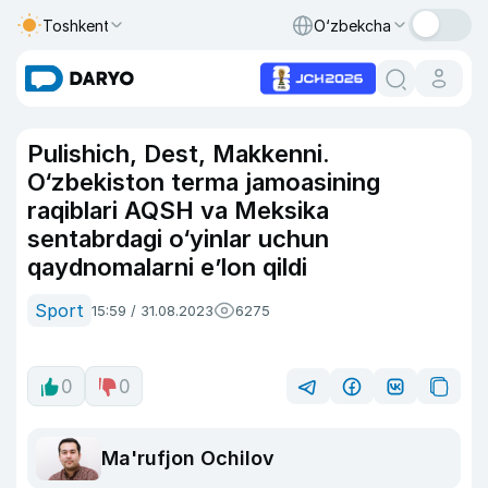
Toshkent
O‘zbekcha
Pulishich, Dest, Makkenni.
O‘zbekiston terma jamoasining
raqiblari AQSH va Meksika
sentabrdagi o‘yinlar uchun
qaydnomalarni e’lon qildi
Sport
15:59 / 31.08.2023
6275
0
0
Ma'rufjon Ochilov