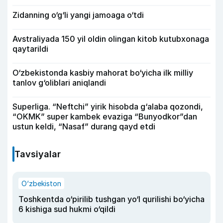
Zidanning o‘g‘li yangi jamoaga o‘tdi
Avstraliyada 150 yil oldin olingan kitob kutubxonaga
qaytarildi
O‘zbekistonda kasbiy mahorat bo‘yicha ilk milliy
tanlov g‘oliblari aniqlandi
Superliga. “Neftchi” yirik hisobda g‘alaba qozondi,
“OKMK” super kambek evaziga “Bunyodkor”dan
ustun keldi, “Nasaf” durang qayd etdi
Tavsiyalar
O‘zbekiston
Toshkentda o‘pirilib tushgan yo‘l qurilishi bo‘yicha
6 kishiga sud hukmi o‘qildi