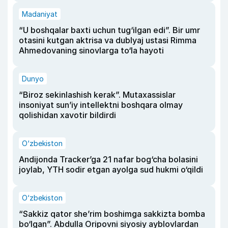
Madaniyat
“U boshqalar baxti uchun tug‘ilgan edi”. Bir umr
otasini kutgan aktrisa va dublyaj ustasi Rimma
Ahmedovaning sinovlarga to‘la hayoti
Dunyo
“Biroz sekinlashish kerak”. Mutaxassislar
insoniyat sun’iy intellektni boshqara olmay
qolishidan xavotir bildirdi
O‘zbekiston
Andijonda Tracker’ga 21 nafar bog‘cha bolasini
joylab, YTH sodir etgan ayolga sud hukmi o‘qildi
O‘zbekiston
“Sakkiz qator she’rim boshimga sakkizta bomba
bo‘lgan”. Abdulla Oripovni siyosiy ayblovlardan