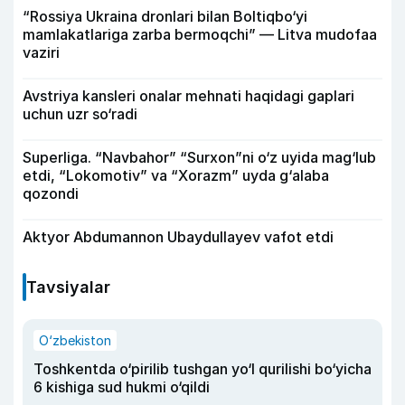
“Rossiya Ukraina dronlari bilan Boltiqbo‘yi
mamlakatlariga zarba bermoqchi” — Litva mudofaa
vaziri
Avstriya kansleri onalar mehnati haqidagi gaplari
uchun uzr so‘radi
Superliga. “Navbahor” “Surxon”ni o‘z uyida mag‘lub
etdi, “Lokomotiv” va “Xorazm” uyda g‘alaba
qozondi
Aktyor Abdu­mannon Ubaydullayev vafot etdi
Tavsiyalar
O‘zbekiston
Toshkentda o‘pirilib tushgan yo‘l qurilishi bo‘yicha
6 kishiga sud hukmi o‘qildi