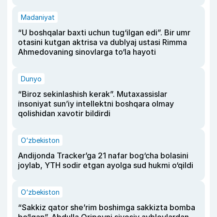
Madaniyat
“U boshqalar baxti uchun tug‘ilgan edi”. Bir umr
otasini kutgan aktrisa va dublyaj ustasi Rimma
Ahmedovaning sinovlarga to‘la hayoti
Dunyo
“Biroz sekinlashish kerak”. Mutaxassislar
insoniyat sun’iy intellektni boshqara olmay
qolishidan xavotir bildirdi
O‘zbekiston
Andijonda Tracker’ga 21 nafar bog‘cha bolasini
joylab, YTH sodir etgan ayolga sud hukmi o‘qildi
O‘zbekiston
“Sakkiz qator she’rim boshimga sakkizta bomba