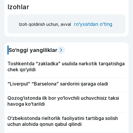
Izohlar
ro‘yxatdan o‘ting
Izoh qoldirish uchun, avval
So‘nggi yangiliklar
Toshkentda “zakladka” usulida narkotik tarqatishga
chek qo‘yildi
“Liverpul” “Barselona” sardorini ijaraga oladi
Qozog‘istonda ilk bor yo‘lovchili uchuvchisiz taksi
havoga ko‘tarildi
O‘zbekistonda rieltorlik faoliyatini tartibga solish
uchun alohida qonun qabul qilindi