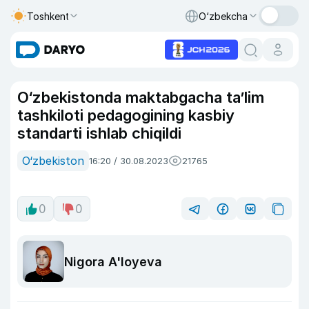
Toshkent
O‘zbekcha
O‘zbekistonda maktabgacha taʼlim
tashkiloti pedagogining kasbiy
standarti ishlab chiqildi
O‘zbekiston
16:20 / 30.08.2023
21765
0
0
Nigora A'loyeva