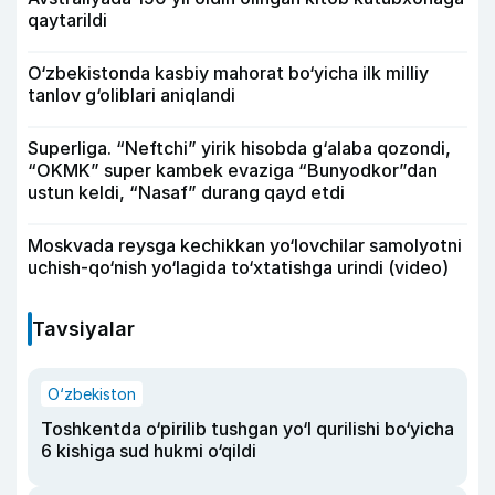
qaytarildi
O‘zbekistonda kasbiy mahorat bo‘yicha ilk milliy
tanlov g‘oliblari aniqlandi
Superliga. “Neftchi” yirik hisobda g‘alaba qozondi,
“OKMK” super kambek evaziga “Bunyodkor”dan
ustun keldi, “Nasaf” durang qayd etdi
Moskvada reysga kechikkan yo‘lovchilar samolyotni
uchish-qo‘nish yo‘lagida to‘xtatishga urindi (video)
Tavsiyalar
O‘zbekiston
Toshkentda o‘pirilib tushgan yo‘l qurilishi bo‘yicha
6 kishiga sud hukmi o‘qildi