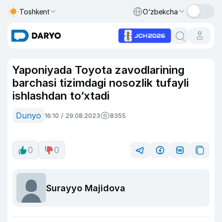
Toshkent
O‘zbekcha
Yaponiyada Toyota zavodlarining
barchasi tizimdagi nosozlik tufayli
ishlashdan to‘xtadi
Dunyo
16:10 / 29.08.2023
8355
0
0
Surayyo Majidova