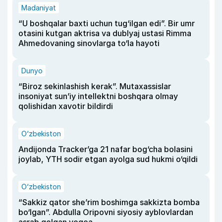
Madaniyat
“U boshqalar baxti uchun tug‘ilgan edi”. Bir umr
otasini kutgan aktrisa va dublyaj ustasi Rimma
Ahmedovaning sinovlarga to‘la hayoti
Dunyo
“Biroz sekinlashish kerak”. Mutaxassislar
insoniyat sun’iy intellektni boshqara olmay
qolishidan xavotir bildirdi
O‘zbekiston
Andijonda Tracker’ga 21 nafar bog‘cha bolasini
joylab, YTH sodir etgan ayolga sud hukmi o‘qildi
O‘zbekiston
“Sakkiz qator she’rim boshimga sakkizta bomba
bo‘lgan”. Abdulla Oripovni siyosiy ayblovlardan