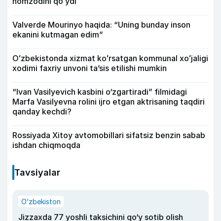
nomzodini qoʻydi
Valverde Mourinyo haqida: “Uning bunday inson
ekanini kutmagan edim”
Oʻzbekistonda xizmat koʻrsatgan kommunal xoʻjaligi
xodimi faxriy unvoni taʼsis etilishi mumkin
“Ivan Vasilyevich kasbini o‘zgartiradi” filmidagi
Marfa Vasilyevna rolini ijro etgan aktrisaning taqdiri
qanday kechdi?
Rossiyada Xitoy avtomobillari sifatsiz benzin sabab
ishdan chiqmoqda
Tavsiyalar
O‘zbekiston
Jizzaxda 77 yoshli taksichini qo‘y sotib olish