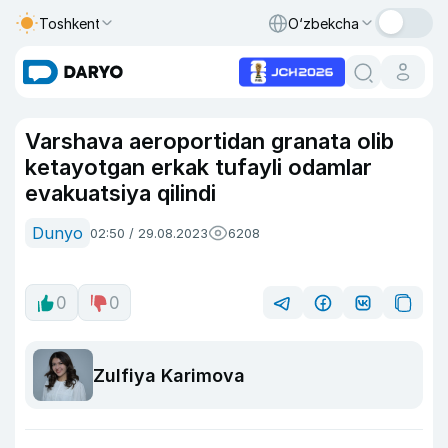
Toshkent
O‘zbekcha
Varshava aeroportidan granata olib
ketayotgan erkak tufayli odamlar
evakuatsiya qilindi
Dunyo
02:50 / 29.08.2023
6208
0
0
Zulfiya Karimova