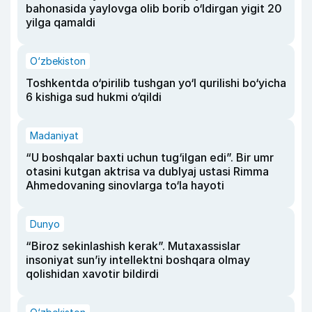
bahonasida yaylovga olib borib o‘ldirgan yigit 20
yilga qamaldi
O‘zbekiston
Toshkentda o‘pirilib tushgan yo‘l qurilishi bo‘yicha
6 kishiga sud hukmi o‘qildi
Madaniyat
“U boshqalar baxti uchun tug‘ilgan edi”. Bir umr
otasini kutgan aktrisa va dublyaj ustasi Rimma
Ahmedovaning sinovlarga to‘la hayoti
Dunyo
“Biroz sekinlashish kerak”. Mutaxassislar
insoniyat sun’iy intellektni boshqara olmay
qolishidan xavotir bildirdi