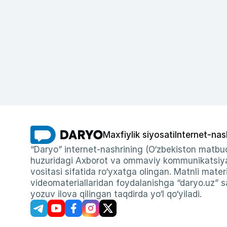
Maxfiylik siyosati
Internet-nas
“Daryo” internet-nashrining (O‘zbekiston matbuo
huzuridagi Axborot va ommaviy kommunikatsiyal
vositasi sifatida ro‘yxatga olingan. Matnli materi
videomateriallaridan foydalanishga “daryo.uz” sa
yozuv ilova qilingan taqdirda yo‘l qo‘yiladi.