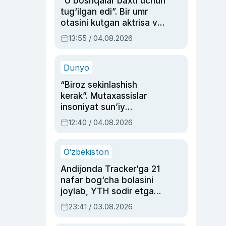
“U boshqalar baxti uchun
tug‘ilgan edi”. Bir umr
otasini kutgan aktrisa va
dublyaj ustasi Rimma
13:55 / 04.08.2026
Ahmedovaning
sinovlarga to‘la hayoti
Dunyo
“Biroz sekinlashish
kerak”. Mutaxassislar
insoniyat sun’iy
intellektni boshqara
12:40 / 04.08.2026
olmay qolishidan xavotir
bildirdi
O‘zbekiston
Andijonda Tracker’ga 21
nafar bog‘cha bolasini
joylab, YTH sodir etgan
ayolga sud hukmi o‘qildi
23:41 / 03.08.2026