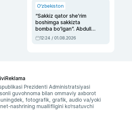
O‘zbekiston
“Sakkiz qator she’rim
boshimga sakkizta
bomba bo‘lgan”. Abdulla
Oripovni siyosiy
12:24 / 01.08.2026
ayblovlardan asrab
qolgan voqea
ivi
Reklama
publikasi Prezidenti Administratsiyasi
-sonli guvohnoma bilan ommaviy axborot
shuningdek, fotografik, grafik, audio va/yoki
et-nashrining muallifligini ko‘rsatuvchi