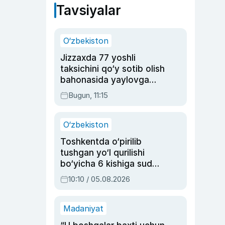
Tavsiyalar
O‘zbekiston
Jizzaxda 77 yoshli
taksichini qo‘y sotib olish
bahonasida yaylovga
olib borib o‘ldirgan yigit
Bugun, 11:15
20 yilga qamaldi
O‘zbekiston
Toshkentda o‘pirilib
tushgan yo‘l qurilishi
bo‘yicha 6 kishiga sud
hukmi o‘qildi
10:10 / 05.08.2026
Madaniyat