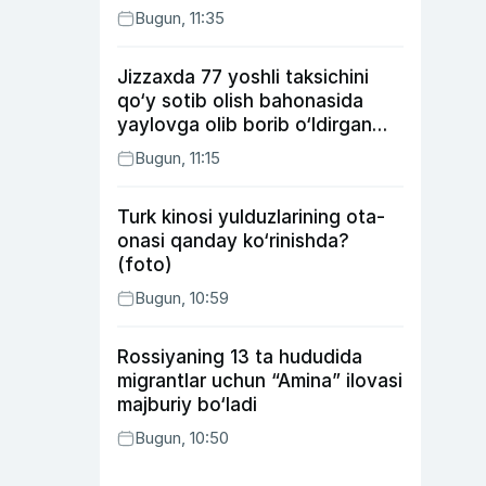
Bugun, 11:35
Jizzaxda 77 yoshli taksichini
qo‘y sotib olish bahonasida
yaylovga olib borib o‘ldirgan
yigit 20 yilga qamaldi
Bugun, 11:15
Turk kinosi yulduzlarining ota-
onasi qanday ko‘rinishda?
(foto)
Bugun, 10:59
Rossiyaning 13 ta hududida
migrantlar uchun “Amina” ilovasi
majburiy bo‘ladi
Bugun, 10:50