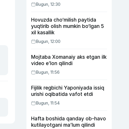
Bugun, 12:30
Hovuzda cho‘milish paytida
yuqtirib olish mumkin bo‘lgan 5
xil kasallik
Bugun, 12:00
Mojtaba Xomanaiy aks etgan ilk
video e’lon qilindi
Bugun, 11:56
Fijilik regbichi Yaponiyada issiq
urishi oqibatida vafot etdi
Bugun, 11:54
Hafta boshida qanday ob-havo
kutilayotgani ma’lum qilindi