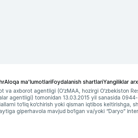
hr
Aloqa ma'lumotlari
Foydalanish shartlari
Yangiliklar arx
t va axborot agentligi (O‘zMAA, hozirgi O‘zbekiston Res
ar agentligi) tomonidan 13.03.2015 yil sanasida 0944
allarni to‘liq ko‘chirish yoki qisman iqtibos keltirishga, 
ytiga giperhavola mavjud bo‘lgan va/yoki “Daryo” intern