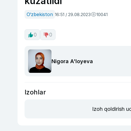
kuzatildi
O‘zbekiston
16:51 / 29.08.2023
10041
0
0
Nigora A'loyeva
Izohlar
Izoh qoldirish 