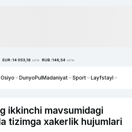
EUR :
RUB :
14 053,18
146,54
so'm
so'm
 Osiyo
Dunyo
Pul
Madaniyat
Sport
Layfstayl
ng ikkinchi mavsumidagi
a tizimga xakerlik hujumlari