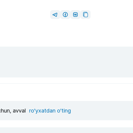
uchun, avval
ro‘yxatdan o‘ting