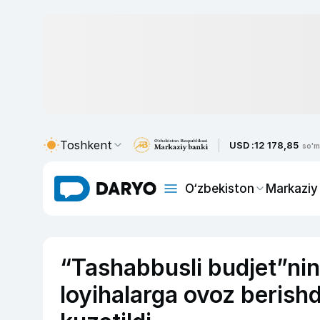
Toshkent
USD :
12 178,85
so'm
O‘zbekiston
Markaziy
“Tashabbusli budjet”ni
loyihalarga ovoz berishd