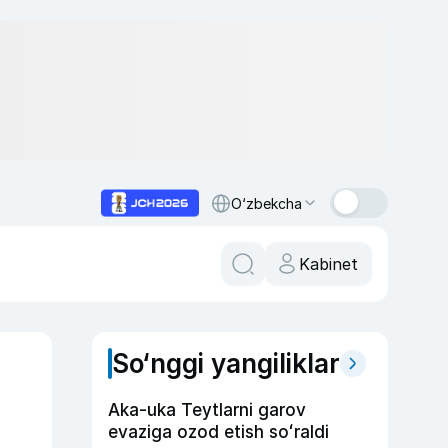
O‘zbekcha
Kabinet
So‘nggi yangiliklar
Aka-uka Teytlarni garov
evaziga ozod etish soʻraldi