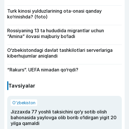
Turk kinosi yulduzlarining ota-onasi qanday
ko‘rinishda? (foto)
Rossiyaning 13 ta hududida migrantlar uchun
“Amina” ilovasi majburiy bo‘ladi
O‘zbekistondagi davlat tashkilotlari serverlariga
kiberhujumlar aniqlandi
“Rakurs”. UEFA nimadan qo‘rqdi?
Tavsiyalar
O‘zbekiston
Jizzaxda 77 yoshli taksichini qo‘y sotib olish
bahonasida yaylovga olib borib o‘ldirgan yigit 20
yilga qamaldi