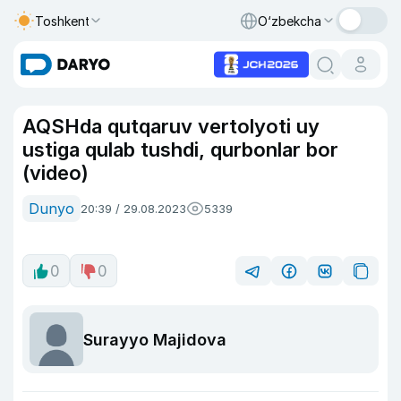
Toshkent
O‘zbekcha
AQSHda qutqaruv vertolyoti uy
ustiga qulab tushdi, qurbonlar bor
(video)
Dunyo
20:39 / 29.08.2023
5339
0
0
Surayyo Majidova