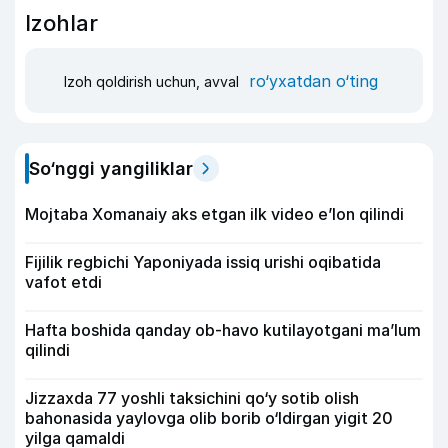
Izohlar
ro‘yxatdan o‘ting
Izoh qoldirish uchun, avval
So‘nggi yangiliklar
Mojtaba Xomanaiy aks etgan ilk video e’lon qilindi
Fijilik regbichi Yaponiyada issiq urishi oqibatida
vafot etdi
Hafta boshida qanday ob-havo kutilayotgani ma’lum
qilindi
Jizzaxda 77 yoshli taksichini qo‘y sotib olish
bahonasida yaylovga olib borib o‘ldirgan yigit 20
yilga qamaldi