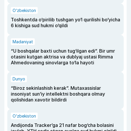
O‘zbekiston
Toshkentda o‘pirilib tushgan yo‘l qurilishi bo‘yicha
6 kishiga sud hukmi o‘qildi
Madaniyat
“U boshqalar baxti uchun tug‘ilgan edi”. Bir umr
otasini kutgan aktrisa va dublyaj ustasi Rimma
Ahmedovaning sinovlarga to‘la hayoti
Dunyo
“Biroz sekinlashish kerak”. Mutaxassislar
insoniyat sun’iy intellektni boshqara olmay
qolishidan xavotir bildirdi
O‘zbekiston
Andijonda Tracker’ga 21 nafar bog‘cha bolasini