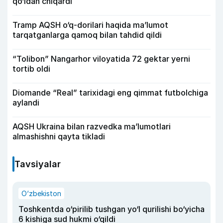
qo‘ldan chiqardi
Tramp AQSH o‘q-dorilari haqida ma’lumot
tarqatganlarga qamoq bilan tahdid qildi
“Tolibon” Nangarhor viloyatida 72 gektar yerni
tortib oldi
Diomande “Real” tarixidagi eng qimmat futbolchiga
aylandi
AQSH Ukraina bilan razvedka ma’lumotlari
almashishni qayta tikladi
Tavsiyalar
O‘zbekiston
Toshkentda o‘pirilib tushgan yo‘l qurilishi bo‘yicha
6 kishiga sud hukmi o‘qildi