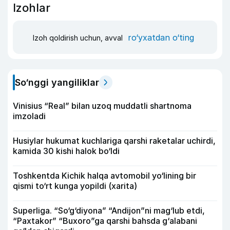
Izohlar
ro‘yxatdan o‘ting
Izoh qoldirish uchun, avval
So‘nggi yangiliklar
Vinisius “Real” bilan uzoq muddatli shartnoma
imzoladi
Husiylar hukumat kuchlariga qarshi raketalar uchirdi,
kamida 30 kishi halok bo‘ldi
Toshkentda Kichik halqa avtomobil yo‘lining bir
qismi to‘rt kunga yopildi (xarita)
Superliga. “So‘g‘diyona” “Andijon”ni mag‘lub etdi,
“Paxtakor” “Buxoro”ga qarshi bahsda g‘alabani