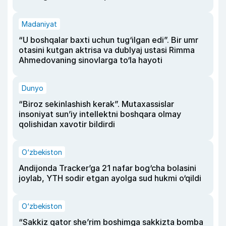
Madaniyat
“U boshqalar baxti uchun tug‘ilgan edi”. Bir umr
otasini kutgan aktrisa va dublyaj ustasi Rimma
Ahmedovaning sinovlarga to‘la hayoti
Dunyo
“Biroz sekinlashish kerak”. Mutaxassislar
insoniyat sun’iy intellektni boshqara olmay
qolishidan xavotir bildirdi
O‘zbekiston
Andijonda Tracker’ga 21 nafar bog‘cha bolasini
joylab, YTH sodir etgan ayolga sud hukmi o‘qildi
O‘zbekiston
“Sakkiz qator she’rim boshimga sakkizta bomba