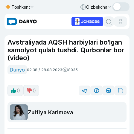
Toshkent
O‘zbekcha
Avstraliyada AQSH harbiylari bo‘lgan
samolyot qulab tushdi. Qurbonlar bor
(video)
Dunyo
02:38 / 28.08.2023
8035
0
0
Zulfiya Karimova