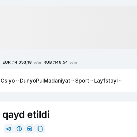
EUR :
RUB :
14 053,18
146,54
so'm
so'm
 Osiyo
Dunyo
Pul
Madaniyat
Sport
Layfstayl
 qayd etildi