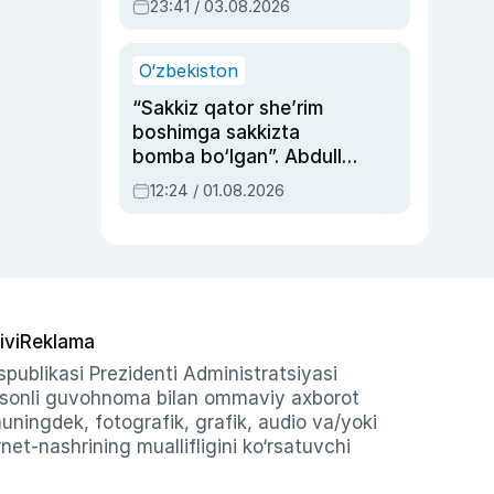
23:41 / 03.08.2026
O‘zbekiston
“Sakkiz qator she’rim
boshimga sakkizta
bomba bo‘lgan”. Abdulla
Oripovni siyosiy
12:24 / 01.08.2026
ayblovlardan asrab
qolgan voqea
ivi
Reklama
publikasi Prezidenti Administratsiyasi
-sonli guvohnoma bilan ommaviy axborot
shuningdek, fotografik, grafik, audio va/yoki
et-nashrining muallifligini ko‘rsatuvchi