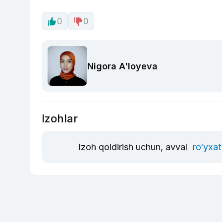
0
0
Nigora A'loyeva
Izohlar
Izoh qoldirish uchun, avval
ro‘yxat