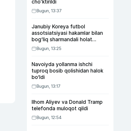
choʻktirildi
Bugun, 13:37
Janubiy Koreya futbol
assotsiatsiyasi hakamlar bilan
bog‘liq sharmandali holat
bo‘yicha bayonot berdi
Bugun, 13:25
Navoiyda yollanma ishchi
tuproq bosib qolishidan halok
bo‘ldi
Bugun, 13:17
Ilhom Aliyev va Donald Tramp
telefonda muloqot qildi
Bugun, 12:54