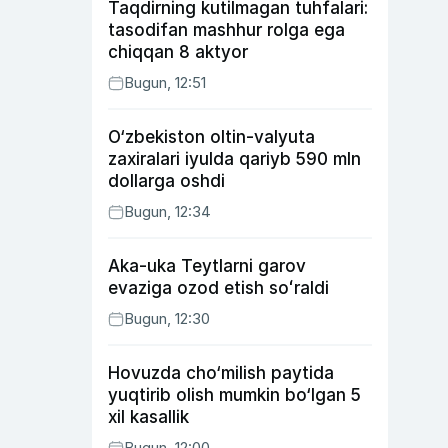
Taqdirning kutilmagan tuhfalari:
tasodifan mashhur rolga ega
chiqqan 8 aktyor
Bugun, 12:51
O‘zbekiston oltin-valyuta
zaxiralari iyulda qariyb 590 mln
dollarga oshdi
Bugun, 12:34
Aka-uka Teytlarni garov
evaziga ozod etish soʻraldi
Bugun, 12:30
Hovuzda cho‘milish paytida
yuqtirib olish mumkin bo‘lgan 5
xil kasallik
Bugun, 12:00