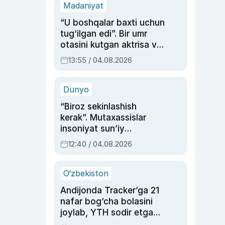
Madaniyat
“U boshqalar baxti uchun
tug‘ilgan edi”. Bir umr
otasini kutgan aktrisa va
dublyaj ustasi Rimma
13:55 / 04.08.2026
Ahmedovaning
sinovlarga to‘la hayoti
Dunyo
“Biroz sekinlashish
kerak”. Mutaxassislar
insoniyat sun’iy
intellektni boshqara
12:40 / 04.08.2026
olmay qolishidan xavotir
bildirdi
O‘zbekiston
Andijonda Tracker’ga 21
nafar bog‘cha bolasini
joylab, YTH sodir etgan
ayolga sud hukmi o‘qildi