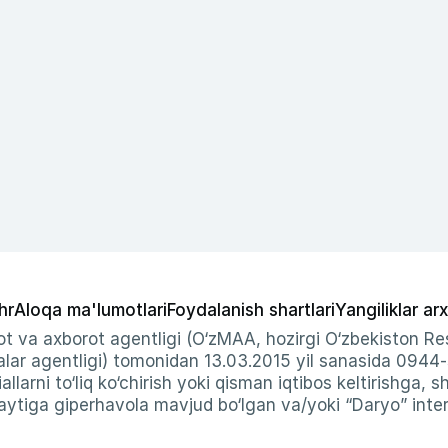
hr
Aloqa ma'lumotlari
Foydalanish shartlari
Yangiliklar arx
t va axborot agentligi (O‘zMAA, hozirgi O‘zbekiston Res
ar agentligi) tomonidan 13.03.2015 yil sanasida 0944
allarni to‘liq ko‘chirish yoki qisman iqtibos keltirishga, 
ytiga giperhavola mavjud bo‘lgan va/yoki “Daryo” intern