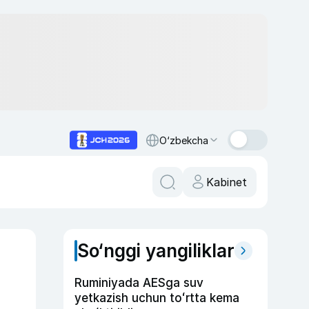
O‘zbekcha
Kabinet
So‘nggi yangiliklar
Ruminiyada AESga suv
yetkazish uchun toʻrtta kema