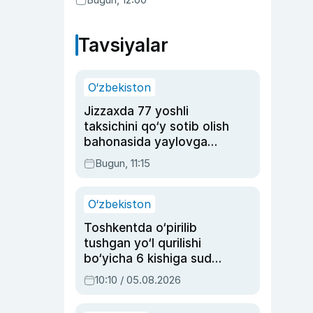
Tavsiyalar
O‘zbekiston
Jizzaxda 77 yoshli
taksichini qo‘y sotib olish
bahonasida yaylovga
olib borib o‘ldirgan yigit
Bugun, 11:15
20 yilga qamaldi
O‘zbekiston
Toshkentda o‘pirilib
tushgan yo‘l qurilishi
bo‘yicha 6 kishiga sud
hukmi o‘qildi
10:10 / 05.08.2026