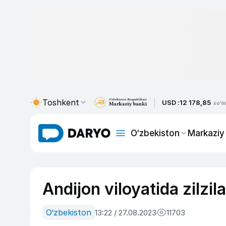
Toshkent
USD :
12 178,85
so'm
O‘zbekiston
Markaziy
Andijon viloyatida zilzila
O‘zbekiston
13:22 / 27.08.2023
11703