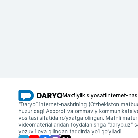
Maxfiylik siyosati
Internet-nas
“Daryo” internet-nashrining (O‘zbekiston matbuo
huzuridagi Axborot va ommaviy kommunikatsiyal
vositasi sifatida ro‘yxatga olingan. Matnli materi
videomateriallaridan foydalanishga “daryo.uz” sa
yozuv ilova qilingan taqdirda yo‘l qo‘yiladi.