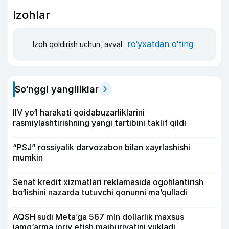
Izohlar
ro‘yxatdan o‘ting
Izoh qoldirish uchun, avval
So‘nggi yangiliklar
IIV yo‘l harakati qoidabuzarliklarini
rasmiylashtirishning yangi tartibini taklif qildi
“PSJ” rossiyalik darvozabon bilan xayrlashishi
mumkin
Senat kredit xizmatlari reklamasida ogohlantirish
bo‘lishini nazarda tutuvchi qonunni ma’qulladi
AQSH sudi Meta’ga 567 mln dollarlik maxsus
jamg‘arma joriy etish majburiyatini yukladi