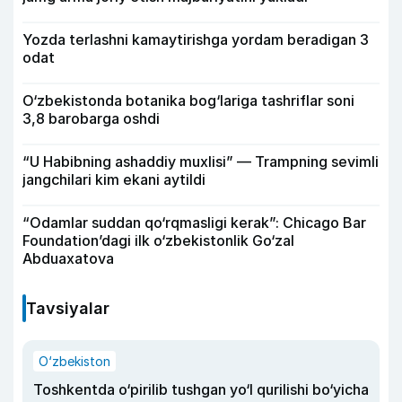
Yozda terlashni kamaytirishga yordam beradigan 3
odat
O‘zbekistonda botanika bog‘lariga tashriflar soni
3,8 barobarga oshdi
“U Habibning ashaddiy muxlisi” — Trampning sevimli
jangchilari kim ekani aytildi
“Odamlar suddan qo‘rqmasligi kerak”: Chicago Bar
Foundation’dagi ilk o‘zbekistonlik Go‘zal
Abduaxatova
Tavsiyalar
O‘zbekiston
Toshkentda o‘pirilib tushgan yo‘l qurilishi bo‘yicha