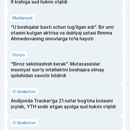
6 kishiga sud hukmi o‘qildi
Madaniyat
“U boshqalar baxti uchun tug‘ilgan edi”. Bir umr
otasini kutgan aktrisa va dublyaj ustasi Rimma
Ahmedovaning sinovlarga to‘la hayoti
Dunyo
“Biroz sekinlashish kerak”. Mutaxassislar
insoniyat sun’iy intellektni boshqara olmay
qolishidan xavotir bildirdi
O‘zbekiston
Andijonda Tracker’ga 21 nafar bog‘cha bolasini
joylab, YTH sodir etgan ayolga sud hukmi o‘qildi
O‘zbekiston