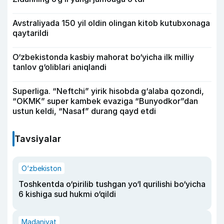
Avstraliyada 150 yil oldin olingan kitob kutubxonaga
qaytarildi
O‘zbekistonda kasbiy mahorat bo‘yicha ilk milliy
tanlov g‘oliblari aniqlandi
Superliga. “Neftchi” yirik hisobda g‘alaba qozondi,
“OKMK” super kambek evaziga “Bunyodkor”dan
ustun keldi, “Nasaf” durang qayd etdi
Tavsiyalar
O‘zbekiston
Toshkentda o‘pirilib tushgan yo‘l qurilishi bo‘yicha
6 kishiga sud hukmi o‘qildi
Madaniyat