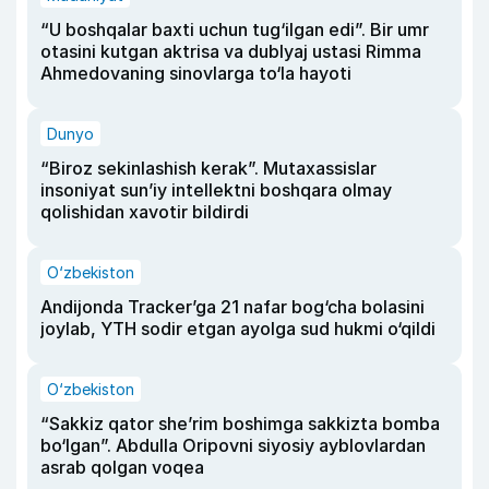
“U boshqalar baxti uchun tug‘ilgan edi”. Bir umr
otasini kutgan aktrisa va dublyaj ustasi Rimma
Ahmedovaning sinovlarga to‘la hayoti
Dunyo
“Biroz sekinlashish kerak”. Mutaxassislar
insoniyat sun’iy intellektni boshqara olmay
qolishidan xavotir bildirdi
O‘zbekiston
Andijonda Tracker’ga 21 nafar bog‘cha bolasini
joylab, YTH sodir etgan ayolga sud hukmi o‘qildi
O‘zbekiston
“Sakkiz qator she’rim boshimga sakkizta bomba
bo‘lgan”. Abdulla Oripovni siyosiy ayblovlardan
asrab qolgan voqea