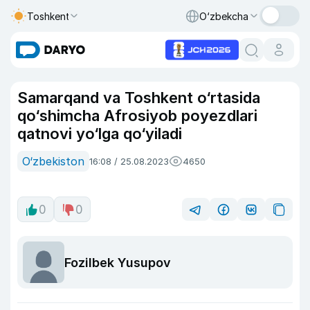
Toshkent
O‘zbekcha
Samarqand va Toshkent o‘rtasida
qo‘shimcha Afrosiyob poyezdlari
qatnovi yo‘lga qo‘yiladi
O‘zbekiston
16:08 / 25.08.2023
4650
0
0
Fozilbek Yusupov