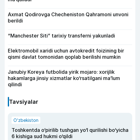
Axmat Qodirovga Checheniston Qahramoni unvoni
berildi
“Manchester Siti” tarixiy transferni yakunladi
Elektromobil xaridi uchun avtokredit foizining bir
qismi davlat tomonidan qoplab berilishi mumkin
Janubiy Koreya futbolida yirik mojaro: xorijlik
hakamlarga jinsiy xizmatlar ko‘rsatilgani ma’lum
qilindi
Tavsiyalar
O‘zbekiston
Toshkentda o‘pirilib tushgan yo‘l qurilishi bo‘yicha
6 kishiga sud hukmi o‘qildi