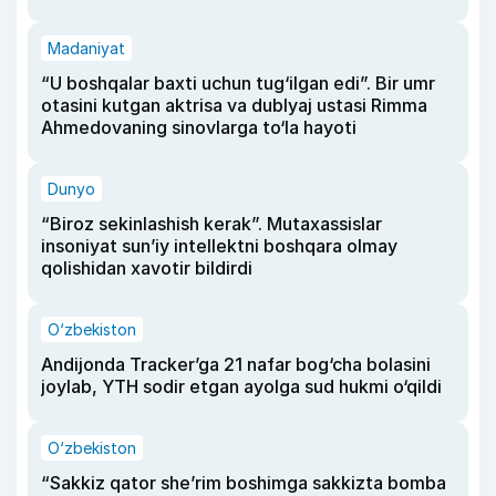
Madaniyat
“U boshqalar baxti uchun tug‘ilgan edi”. Bir umr
otasini kutgan aktrisa va dublyaj ustasi Rimma
Ahmedovaning sinovlarga to‘la hayoti
Dunyo
“Biroz sekinlashish kerak”. Mutaxassislar
insoniyat sun’iy intellektni boshqara olmay
qolishidan xavotir bildirdi
O‘zbekiston
Andijonda Tracker’ga 21 nafar bog‘cha bolasini
joylab, YTH sodir etgan ayolga sud hukmi o‘qildi
O‘zbekiston
“Sakkiz qator she’rim boshimga sakkizta bomba