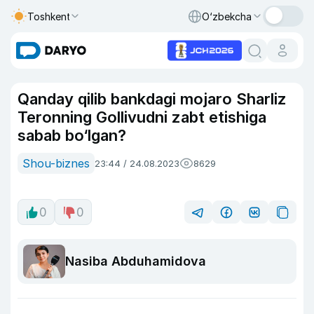
Toshkent
O‘zbekcha
Qanday qilib bankdagi mojaro Sharliz
Teronning Gollivudni zabt etishiga
sabab bo‘lgan?
Shou-biznes
23:44 / 24.08.2023
8629
0
0
Nasiba Abduhamidova