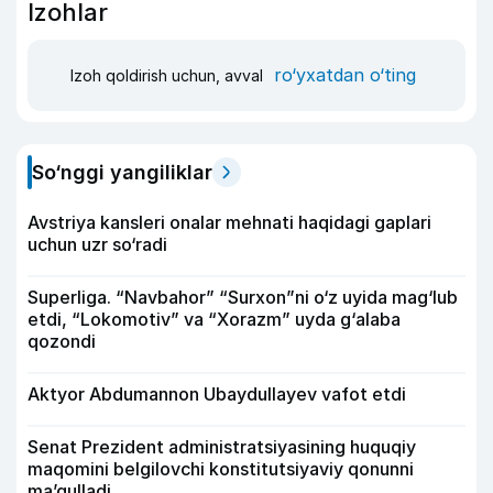
Izohlar
ro‘yxatdan o‘ting
Izoh qoldirish uchun, avval
So‘nggi yangiliklar
Avstriya kansleri onalar mehnati haqidagi gaplari
uchun uzr so‘radi
Superliga. “Navbahor” “Surxon”ni o‘z uyida mag‘lub
etdi, “Lokomotiv” va “Xorazm” uyda g‘alaba
qozondi
Aktyor Abdu­mannon Ubaydullayev vafot etdi
Senat Prezident administratsiyasining huquqiy
maqomini belgilovchi konstitutsiyaviy qonunni
ma’qulladi