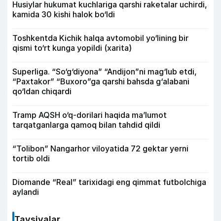
Husiylar hukumat kuchlariga qarshi raketalar uchirdi,
kamida 30 kishi halok bo‘ldi
Toshkentda Kichik halqa avtomobil yo‘lining bir
qismi to‘rt kunga yopildi (xarita)
Superliga. “So‘g‘diyona” “Andijon”ni mag‘lub etdi,
“Paxtakor” “Buxoro”ga qarshi bahsda g‘alabani
qo‘ldan chiqardi
Tramp AQSH o‘q-dorilari haqida ma’lumot
tarqatganlarga qamoq bilan tahdid qildi
“Tolibon” Nangarhor viloyatida 72 gektar yerni
tortib oldi
Diomande “Real” tarixidagi eng qimmat futbolchiga
aylandi
Tavsiyalar