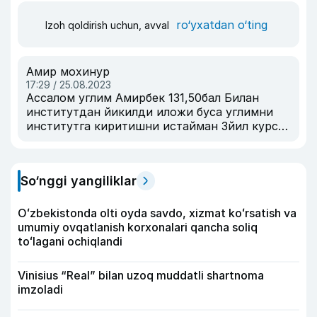
ro‘yxatdan o‘ting
Izoh qoldirish uchun, avval
Амир мохинур
17:29 / 25.08.2023
Ассалом углим Амирбек 131,50бал Билан
институтдан йикилди иложи буса углимни
институтга киритишни истайман 3йил курс
олди биология 77%кимё70%ишлаган
инобатга олинмади хакикат бу́мади бази
абитурентлар ёлгондакам бал Билан хам
So‘nggi yangiliklar
талаба бу́лди
Oʻzbekistonda olti oyda savdo, xizmat koʻrsatish va
umumiy ovqatlanish korxonalari qancha soliq
toʻlagani ochiqlandi
Vinisius “Real” bilan uzoq muddatli shartnoma
imzoladi