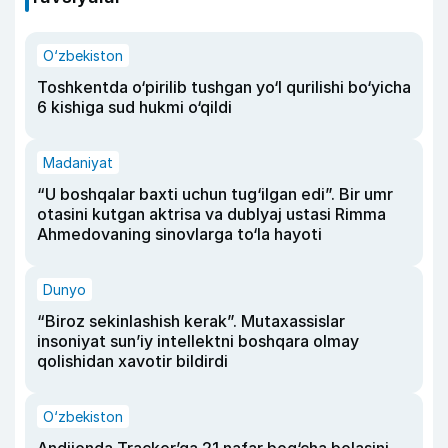
O‘zbekiston
Toshkentda o‘pirilib tushgan yo‘l qurilishi bo‘yicha
6 kishiga sud hukmi o‘qildi
Madaniyat
“U boshqalar baxti uchun tug‘ilgan edi”. Bir umr
otasini kutgan aktrisa va dublyaj ustasi Rimma
Ahmedovaning sinovlarga to‘la hayoti
Dunyo
“Biroz sekinlashish kerak”. Mutaxassislar
insoniyat sun’iy intellektni boshqara olmay
qolishidan xavotir bildirdi
O‘zbekiston