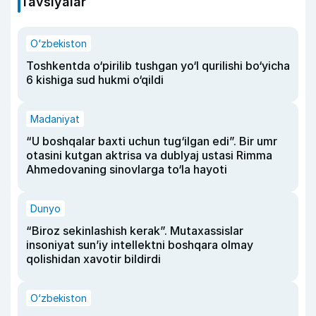
Tavsiyalar
O‘zbekiston
Toshkentda o‘pirilib tushgan yo‘l qurilishi bo‘yicha
6 kishiga sud hukmi o‘qildi
Madaniyat
“U boshqalar baxti uchun tug‘ilgan edi”. Bir umr
otasini kutgan aktrisa va dublyaj ustasi Rimma
Ahmedovaning sinovlarga to‘la hayoti
Dunyo
“Biroz sekinlashish kerak”. Mutaxassislar
insoniyat sun’iy intellektni boshqara olmay
qolishidan xavotir bildirdi
O‘zbekiston