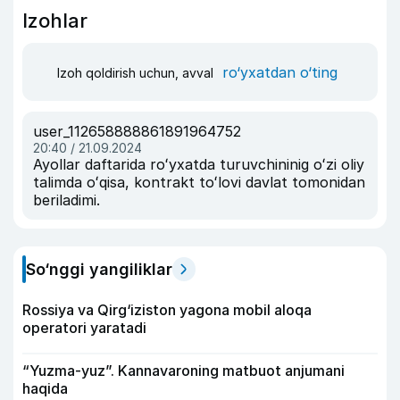
Izohlar
ro‘yxatdan o‘ting
Izoh qoldirish uchun, avval
user_112658888861891964752
20:40 / 21.09.2024
Ayollar daftarida roʻyxatda turuvchininig oʻzi oliy
talimda oʻqisa, kontrakt toʻlovi davlat tomonidan
beriladimi.
So‘nggi yangiliklar
Rossiya va Qirg‘iziston yagona mobil aloqa
operatori yaratadi
“Yuzma-yuz”. Kannavaroning matbuot anjumani
haqida