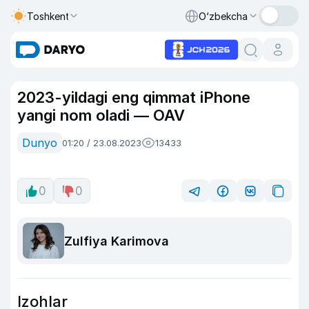
Toshkent
O‘zbekcha
2023-yildagi eng qimmat iPhone
yangi nom oladi — OAV
Dunyo
01:20 / 23.08.2023
13433
0
0
Zulfiya Karimova
Izohlar