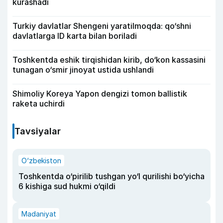
kurashadi
Turkiy davlatlar Shengeni yaratilmoqda: qo‘shni
davlatlarga ID karta bilan boriladi
Toshkentda eshik tirqishidan kirib, do‘kon kassasini
tunagan o‘smir jinoyat ustida ushlandi
Shimoliy Koreya Yapon dengizi tomon ballistik
raketa uchirdi
Tavsiyalar
O‘zbekiston
Toshkentda o‘pirilib tushgan yo‘l qurilishi bo‘yicha
6 kishiga sud hukmi o‘qildi
Madaniyat