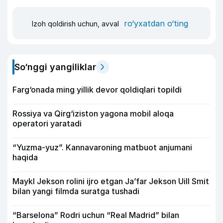
ro‘yxatdan o‘ting
Izoh qoldirish uchun, avval
So‘nggi yangiliklar
Farg‘onada ming yillik devor qoldiqlari topildi
Rossiya va Qirg‘iziston yagona mobil aloqa
operatori yaratadi
“Yuzma-yuz”. Kannavaroning matbuot anjumani
haqida
Maykl Jekson rolini ijro etgan Ja’far Jekson Uill Smit
bilan yangi filmda suratga tushadi
“Barselona” Rodri uchun “Real Madrid” bilan