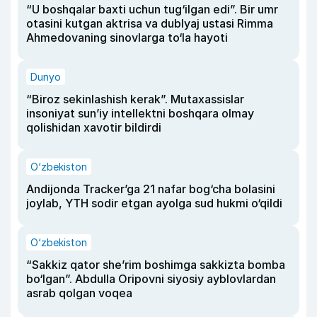
“U boshqalar baxti uchun tug‘ilgan edi”. Bir umr
otasini kutgan aktrisa va dublyaj ustasi Rimma
Ahmedovaning sinovlarga to‘la hayoti
Dunyo
“Biroz sekinlashish kerak”. Mutaxassislar
insoniyat sun’iy intellektni boshqara olmay
qolishidan xavotir bildirdi
O‘zbekiston
Andijonda Tracker’ga 21 nafar bog‘cha bolasini
joylab, YTH sodir etgan ayolga sud hukmi o‘qildi
O‘zbekiston
“Sakkiz qator she’rim boshimga sakkizta bomba
bo‘lgan”. Abdulla Oripovni siyosiy ayblovlardan
asrab qolgan voqea