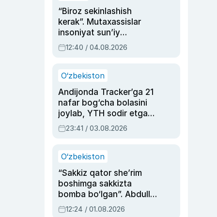
“Biroz sekinlashish
kerak”. Mutaxassislar
insoniyat sun’iy
intellektni boshqara
12:40 / 04.08.2026
olmay qolishidan xavotir
bildirdi
O‘zbekiston
Andijonda Tracker’ga 21
nafar bog‘cha bolasini
joylab, YTH sodir etgan
ayolga sud hukmi o‘qildi
23:41 / 03.08.2026
O‘zbekiston
“Sakkiz qator she’rim
boshimga sakkizta
bomba bo‘lgan”. Abdulla
Oripovni siyosiy
12:24 / 01.08.2026
ayblovlardan asrab