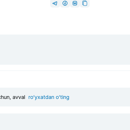
uchun, avval
ro‘yxatdan o‘ting