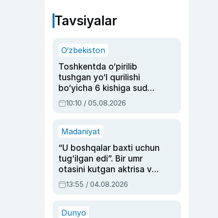
Tavsiyalar
O‘zbekiston
Toshkentda o‘pirilib
tushgan yo‘l qurilishi
bo‘yicha 6 kishiga sud
hukmi o‘qildi
10:10 / 05.08.2026
Madaniyat
“U boshqalar baxti uchun
tug‘ilgan edi”. Bir umr
otasini kutgan aktrisa va
dublyaj ustasi Rimma
13:55 / 04.08.2026
Ahmedovaning
sinovlarga to‘la hayoti
Dunyo