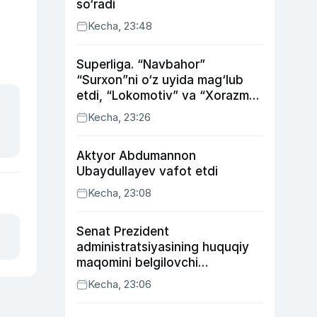
so‘radi
Kecha, 23:48
Superliga. “Navbahor”
“Surxon”ni o‘z uyida mag‘lub
etdi, “Lokomotiv” va “Xorazm”
uyda g‘alaba qozondi
Kecha, 23:26
Aktyor Abdu­mannon
Ubaydullayev vafot etdi
Kecha, 23:08
Senat Prezident
administratsiyasining huquqiy
maqomini belgilovchi
konstitutsiyaviy qonunni
Kecha, 23:06
ma’qulladi