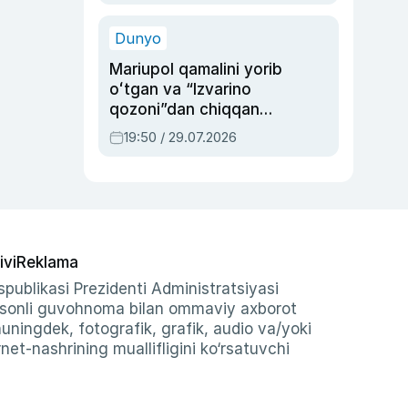
qolgan voqea
Dunyo
Mariupol qamalini yorib
oʻtgan va “Izvarino
qozoni”dan chiqqan
qahramon — Ukraina
19:50 / 29.07.2026
armiyasi bosh
qoʻmondoni Drapatiy
haqida
ivi
Reklama
publikasi Prezidenti Administratsiyasi
-sonli guvohnoma bilan ommaviy axborot
shuningdek, fotografik, grafik, audio va/yoki
et-nashrining muallifligini ko‘rsatuvchi