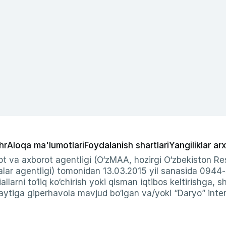
hr
Aloqa ma'lumotlari
Foydalanish shartlari
Yangiliklar arx
t va axborot agentligi (O‘zMAA, hozirgi O‘zbekiston Res
ar agentligi) tomonidan 13.03.2015 yil sanasida 0944
allarni to‘liq ko‘chirish yoki qisman iqtibos keltirishga, 
ytiga giperhavola mavjud bo‘lgan va/yoki “Daryo” intern