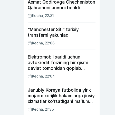
Axmat Qodirovga Checheniston
Qahramoni unvoni berildi
Kecha, 22:31
“Manchester Siti” tarixiy
transferni yakunladi
Kecha, 22:06
Elektromobil xaridi uchun
avtokredit foizining bir qismi
davlat tomonidan qoplab
berilishi mumkin
Kecha, 22:04
Janubiy Koreya futbolida yirik
mojaro: xorijlik hakamlarga jinsiy
xizmatlar ko‘rsatilgani ma’lum
qilindi
Kecha, 21:35