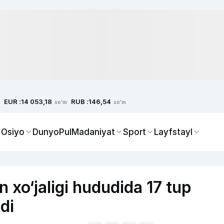
EUR :
RUB :
14 053,18
146,54
so'm
so'm
 Osiyo
Dunyo
Pul
Madaniyat
Sport
Layfstayl
xo‘jaligi hududida 17 tup
di