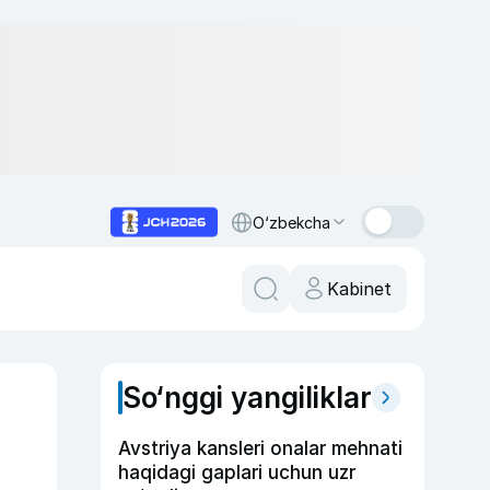
O‘zbekcha
Kabinet
So‘nggi yangiliklar
Avstriya kansleri onalar mehnati
haqidagi gaplari uchun uzr