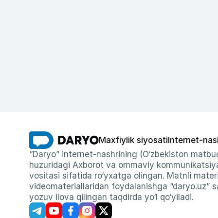
Maxfiylik siyosati
Internet-nas
“Daryo” internet-nashrining (O‘zbekiston matbuo
huzuridagi Axborot va ommaviy kommunikatsiyal
vositasi sifatida ro‘yxatga olingan. Matnli materi
videomateriallaridan foydalanishga “daryo.uz” sa
yozuv ilova qilingan taqdirda yo‘l qo‘yiladi.