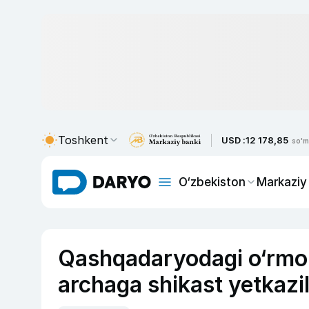
Toshkent
USD :
12 178,85
so'm
O‘zbekiston
Markaziy
Qashqadaryodagi o‘rmon 
archaga shikast yetkazil