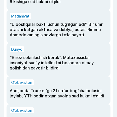
6 kishiga sud hukmi o‘qildi
Madaniyat
“U boshqalar baxti uchun tug‘ilgan edi”. Bir umr
otasini kutgan aktrisa va dublyaj ustasi Rimma
Ahmedovaning sinovlarga to‘la hayoti
Dunyo
“Biroz sekinlashish kerak”. Mutaxassislar
insoniyat sun’iy intellektni boshqara olmay
qolishidan xavotir bildirdi
O‘zbekiston
Andijonda Tracker’ga 21 nafar bog‘cha bolasini
joylab, YTH sodir etgan ayolga sud hukmi o‘qildi
O‘zbekiston