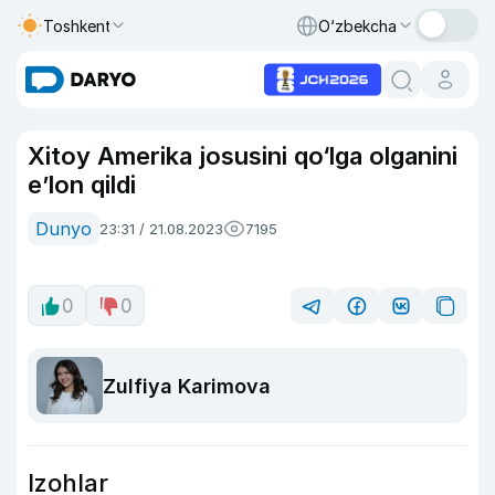
Toshkent
O‘zbekcha
Xitoy Amerika josusini qo‘lga olganini
e’lon qildi
Dunyo
23:31 / 21.08.2023
7195
0
0
Zulfiya Karimova
Izohlar