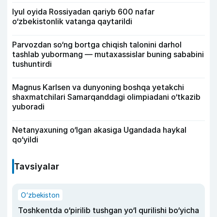
Iyul oyida Rossiyadan qariyb 600 nafar
o‘zbekistonlik vatanga qaytarildi
Parvozdan so‘ng bortga chiqish talonini darhol
tashlab yubormang — mutaxassislar buning sababini
tushuntirdi
Magnus Karlsen va dunyoning boshqa yetakchi
shaxmatchilari Samarqanddagi olimpiadani o‘tkazib
yuboradi
Netanyaxuning o‘lgan akasiga Ugandada haykal
qo‘yildi
Tavsiyalar
O‘zbekiston
Toshkentda o‘pirilib tushgan yo‘l qurilishi bo‘yicha