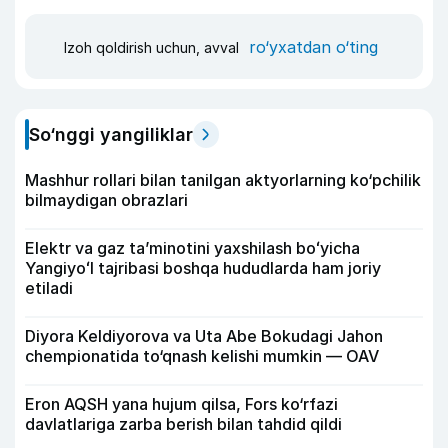
ro‘yxatdan o‘ting
Izoh qoldirish uchun, avval
So‘nggi yangiliklar
Mashhur rollari bilan tanilgan aktyorlarning ko‘pchilik
bilmaydigan obrazlari
Elektr va gaz taʼminotini yaxshilash boʻyicha
Yangiyoʻl tajribasi boshqa hududlarda ham joriy
etiladi
Diyora Keldiyorova va Uta Abe Bokudagi Jahon
chempionatida to‘qnash kelishi mumkin — OAV
Eron AQSH yana hujum qilsa, Fors ko‘rfazi
davlatlariga zarba berish bilan tahdid qildi