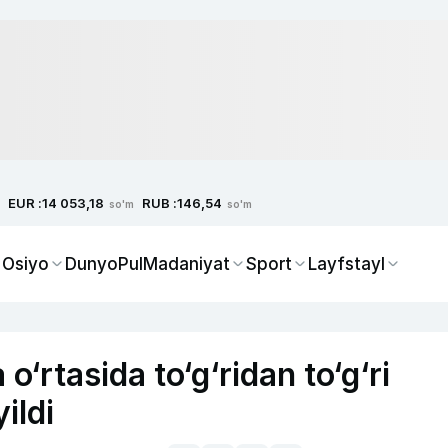
EUR :
RUB :
14 053,18
146,54
so'm
so'm
 Osiyo
Dunyo
Pul
Madaniyat
Sport
Layfstayl
‘rtasida to‘g‘ridan to‘g‘ri
ildi