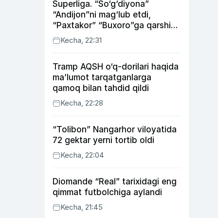
Superliga. “So‘g‘diyona”
“Andijon”ni mag‘lub etdi,
“Paxtakor” “Buxoro”ga qarshi
bahsda g‘alabani qo‘ldan
Kecha, 22:31
chiqardi
Tramp AQSH o‘q-dorilari haqida
ma’lumot tarqatganlarga
qamoq bilan tahdid qildi
Kecha, 22:28
“Tolibon” Nangarhor viloyatida
72 gektar yerni tortib oldi
Kecha, 22:04
Diomande “Real” tarixidagi eng
qimmat futbolchiga aylandi
Kecha, 21:45