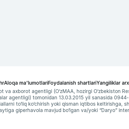
hr
Aloqa ma'lumotlari
Foydalanish shartlari
Yangiliklar arx
t va axborot agentligi (O‘zMAA, hozirgi O‘zbekiston Res
ar agentligi) tomonidan 13.03.2015 yil sanasida 0944
allarni to‘liq ko‘chirish yoki qisman iqtibos keltirishga, 
ytiga giperhavola mavjud bo‘lgan va/yoki “Daryo” intern