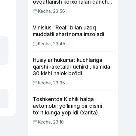
ovqatlanish korxonalari qancha
soliq toʻlagani ochiqlandi
Kecha, 23:56
Vinisius “Real” bilan uzoq
muddatli shartnoma imzoladi
Kecha, 23:45
Husiylar hukumat kuchlariga
qarshi raketalar uchirdi, kamida
30 kishi halok bo‘ldi
Kecha, 23:35
Toshkentda Kichik halqa
avtomobil yo‘lining bir qismi
to‘rt kunga yopildi (xarita)
Kecha, 23:10