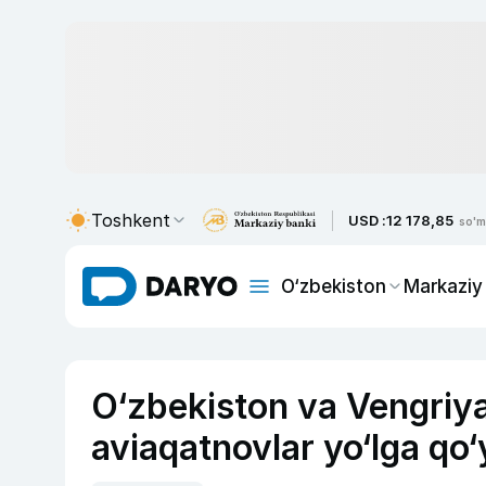
Toshkent
USD :
12 178,85
so'm
O‘zbekiston
Markaziy
O‘zbekiston va Vengriya o
aviaqatnovlar yo‘lga qo‘y