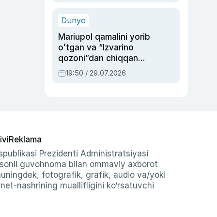
qolgan voqea
Dunyo
Mariupol qamalini yorib
oʻtgan va “Izvarino
qozoni”dan chiqqan
qahramon — Ukraina
19:50 / 29.07.2026
armiyasi bosh
qoʻmondoni Drapatiy
haqida
ivi
Reklama
publikasi Prezidenti Administratsiyasi
-sonli guvohnoma bilan ommaviy axborot
shuningdek, fotografik, grafik, audio va/yoki
et-nashrining muallifligini ko‘rsatuvchi