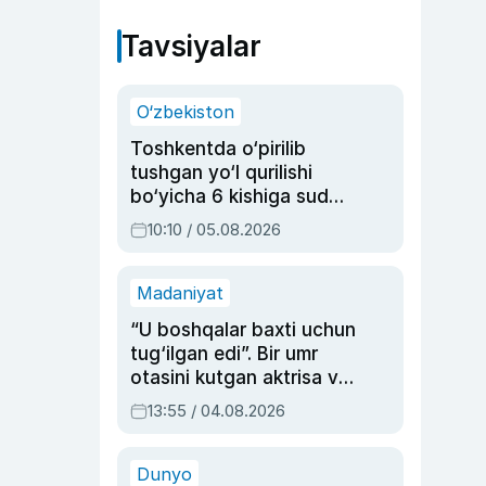
Tavsiyalar
O‘zbekiston
Toshkentda o‘pirilib
tushgan yo‘l qurilishi
bo‘yicha 6 kishiga sud
hukmi o‘qildi
10:10 / 05.08.2026
Madaniyat
“U boshqalar baxti uchun
tug‘ilgan edi”. Bir umr
otasini kutgan aktrisa va
dublyaj ustasi Rimma
13:55 / 04.08.2026
Ahmedovaning
sinovlarga to‘la hayoti
Dunyo