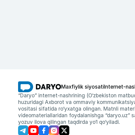
Maxfiylik siyosati
Internet-nas
“Daryo” internet-nashrining (O‘zbekiston matbuo
huzuridagi Axborot va ommaviy kommunikatsiyal
vositasi sifatida ro‘yxatga olingan. Matnli materi
videomateriallaridan foydalanishga “daryo.uz” sa
yozuv ilova qilingan taqdirda yo‘l qo‘yiladi.