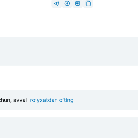
uchun, avval
ro‘yxatdan o‘ting