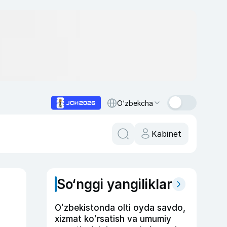
O‘zbekcha
Kabinet
So‘nggi yangiliklar
Oʻzbekistonda olti oyda savdo,
xizmat koʻrsatish va umumiy