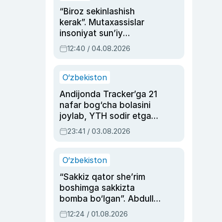
“Biroz sekinlashish
kerak”. Mutaxassislar
insoniyat sun’iy
intellektni boshqara
12:40 / 04.08.2026
olmay qolishidan xavotir
bildirdi
O‘zbekiston
Andijonda Tracker’ga 21
nafar bog‘cha bolasini
joylab, YTH sodir etgan
ayolga sud hukmi o‘qildi
23:41 / 03.08.2026
O‘zbekiston
“Sakkiz qator she’rim
boshimga sakkizta
bomba bo‘lgan”. Abdulla
Oripovni siyosiy
12:24 / 01.08.2026
ayblovlardan asrab