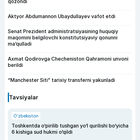
qozondi
Aktyor Abdu­mannon Ubaydullayev vafot etdi
Senat Prezident administratsiyasining huquqiy
maqomini belgilovchi konstitutsiyaviy qonunni
ma’qulladi
Axmat Qodirovga Checheniston Qahramoni unvoni
berildi
“Manchester Siti” tarixiy transferni yakunladi
Tavsiyalar
O‘zbekiston
Toshkentda o‘pirilib tushgan yo‘l qurilishi bo‘yicha
6 kishiga sud hukmi o‘qildi