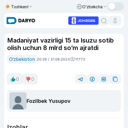
Toshkent
O‘zbekcha
Madaniyat vazirligi 15 ta Isuzu sotib
olish uchun 8 mlrd so‘m ajratdi
O‘zbekiston
20:39 / 21.08.2023
11773
0
0
Fozilbek Yusupov
Izohlar