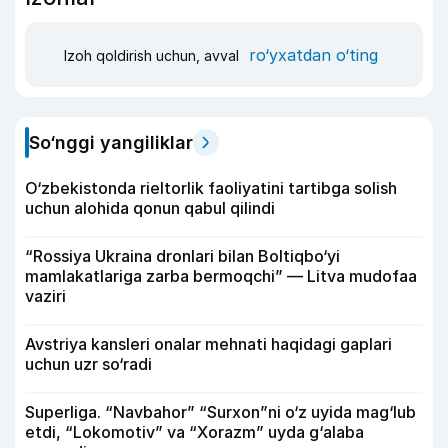
ro‘yxatdan o‘ting
Izoh qoldirish uchun, avval
So‘nggi yangiliklar
O‘zbekistonda rieltorlik faoliyatini tartibga solish
uchun alohida qonun qabul qilindi
“Rossiya Ukraina dronlari bilan Boltiqbo‘yi
mamlakatlariga zarba bermoqchi” — Litva mudofaa
vaziri
Avstriya kansleri onalar mehnati haqidagi gaplari
uchun uzr so‘radi
Superliga. “Navbahor” “Surxon”ni o‘z uyida mag‘lub
etdi, “Lokomotiv” va “Xorazm” uyda g‘alaba