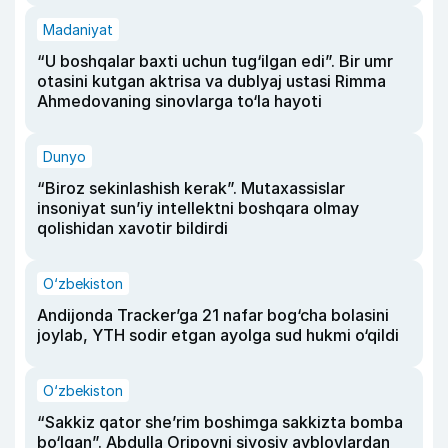
Madaniyat
“U boshqalar baxti uchun tug‘ilgan edi”. Bir umr
otasini kutgan aktrisa va dublyaj ustasi Rimma
Ahmedovaning sinovlarga to‘la hayoti
Dunyo
“Biroz sekinlashish kerak”. Mutaxassislar
insoniyat sun’iy intellektni boshqara olmay
qolishidan xavotir bildirdi
O‘zbekiston
Andijonda Tracker’ga 21 nafar bog‘cha bolasini
joylab, YTH sodir etgan ayolga sud hukmi o‘qildi
O‘zbekiston
“Sakkiz qator she’rim boshimga sakkizta bomba
bo‘lgan”. Abdulla Oripovni siyosiy ayblovlardan