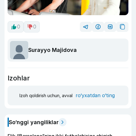
0
0
Surayyo Majidova
Izohlar
ro‘yxatdan o‘ting
Izoh qoldirish uchun, avval
So‘nggi yangiliklar
Flik “Barselona”ning ikki futbolchisiga chiqish