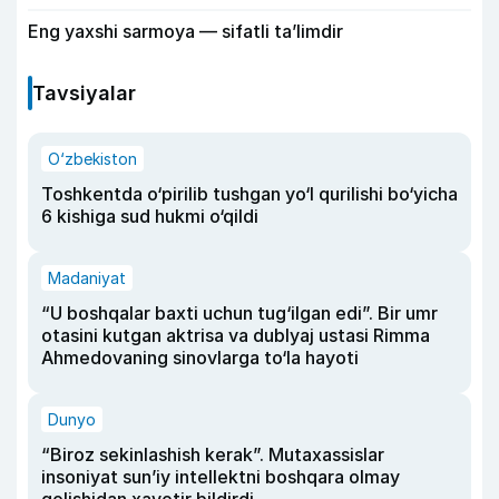
Eng yaxshi sarmoya — sifatli ta’limdir
Tavsiyalar
O‘zbekiston
Toshkentda o‘pirilib tushgan yo‘l qurilishi bo‘yicha
6 kishiga sud hukmi o‘qildi
Madaniyat
“U boshqalar baxti uchun tug‘ilgan edi”. Bir umr
otasini kutgan aktrisa va dublyaj ustasi Rimma
Ahmedovaning sinovlarga to‘la hayoti
Dunyo
“Biroz sekinlashish kerak”. Mutaxassislar
insoniyat sun’iy intellektni boshqara olmay
qolishidan xavotir bildirdi