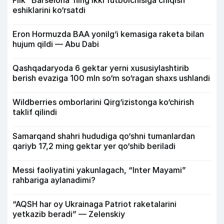
eshiklarini ko‘rsatdi
Eron Hormuzda BAA yonilg‘i kemasiga raketa bilan
hujum qildi — Abu Dabi
Qashqadaryoda 6 gektar yerni xususiylashtirib
berish evaziga 100 mln so‘m so‘ragan shaxs ushlandi
Wildberries omborlarini Qirg‘izistonga ko‘chirish
taklif qilindi
Samarqand shahri hududiga qo‘shni tumanlardan
qariyb 17,2 ming gektar yer qo‘shib beriladi
Messi faoliyatini yakunlagach, “Inter Mayami”
rahbariga aylanadimi?
“AQSH har oy Ukrainaga Patriot raketalarini
yetkazib beradi” — Zelenskiy