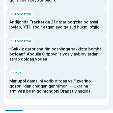
O‘zbekiston
Andijonda Tracker’ga 21 nafar bog‘cha bolasini
joylab, YTH sodir etgan ayolga sud hukmi o‘qildi
O‘zbekiston
“Sakkiz qator she’rim boshimga sakkizta bomba
bo‘lgan”. Abdulla Oripovni siyosiy ayblovlardan
asrab qolgan voqea
Dunyo
Mariupol qamalini yorib oʻtgan va “Izvarino
qozoni”dan chiqqan qahramon — Ukraina
armiyasi bosh qoʻmondoni Drapatiy haqida