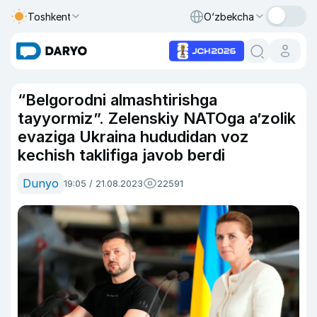
Toshkent
O‘zbekcha
“Belgorodni almashtirishga
tayyormiz”. Zelenskiy NATOga a’zolik
evaziga Ukraina hududidan voz
kechish taklifiga javob berdi
Dunyo
19:05 / 21.08.2023
22591