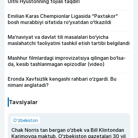
Uitni Hyustonning fojiali taqdiri
Emilian Karas Chempionlar Ligasida “Paxtakor”
bosh murabbiyi sifatida ro‘yxatdan o‘tkazildi
Ma’naviyat va davlat tili masalalari bo‘yicha
maslahatchi faoliyatini tashkil etish tartibi belgilandi
Mashhur filmlardagi improvizatsiya qilingan bo‘lsa-
da, kesib tashlanmagan epizodlar (video)
Eronda Xavfsizlik kengashi rahbari o‘zgardi. Bu
nimani anglatadi?
Tavsiyalar
O‘zbekiston
Chak Norris tan bergan o‘zbek va Bill Klintondan
Karimovga maktub. O‘zbekiston gazetalari 30 yil