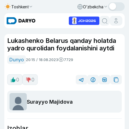
Toshkent
O‘zbekcha
Lukashenko Belarus qanday holatda
yadro qurolidan foydalanishini aytdi
Dunyo
20:15 / 18.08.2023
7729
0
0
Surayyo Majidova
Izohlar