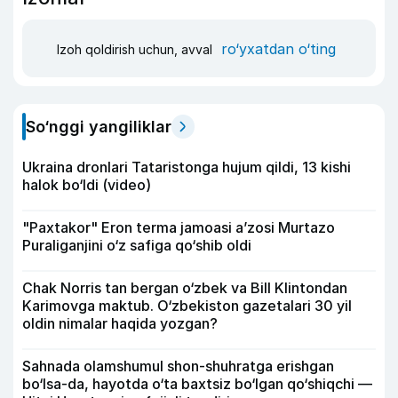
ro‘yxatdan o‘ting
Izoh qoldirish uchun, avval
So‘nggi yangiliklar
Ukraina dronlari Tataristonga hujum qildi, 13 kishi
halok bo‘ldi (video)
"Paxtakor" Eron terma jamoasi a’zosi Murtazo
Puraliganjini o‘z safiga qo‘shib oldi
Chak Norris tan bergan o‘zbek va Bill Klintondan
Karimovga maktub. O‘zbekiston gazetalari 30 yil
oldin nimalar haqida yozgan?
Sahnada olamshumul shon-shuhratga erishgan
bo‘lsa-da, hayotda o‘ta baxtsiz bo‘lgan qo‘shiqchi —