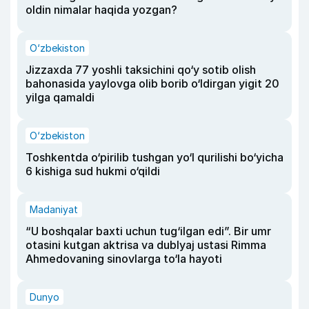
oldin nimalar haqida yozgan?
O‘zbekiston
Jizzaxda 77 yoshli taksichini qo‘y sotib olish
bahonasida yaylovga olib borib o‘ldirgan yigit 20
yilga qamaldi
O‘zbekiston
Toshkentda o‘pirilib tushgan yo‘l qurilishi bo‘yicha
6 kishiga sud hukmi o‘qildi
Madaniyat
“U boshqalar baxti uchun tug‘ilgan edi”. Bir umr
otasini kutgan aktrisa va dublyaj ustasi Rimma
Ahmedovaning sinovlarga to‘la hayoti
Dunyo