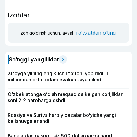
Izohlar
ro‘yxatdan o‘ting
Izoh qoldirish uchun, avval
So‘nggi yangiliklar
Xitoyga yilning eng kuchli to‘foni yopirildi: 1
milliondan ortiq odam evakuatsiya qilindi
Oʻzbekistonga oʻqish maqsadida kelgan xorijliklar
soni 2,2 barobarga oshdi
Rossiya va Suriya harbiy bazalar bo‘yicha yangi
kelishuvga erishdi
Banklardan pasportsiz 500 dollargacha naqd