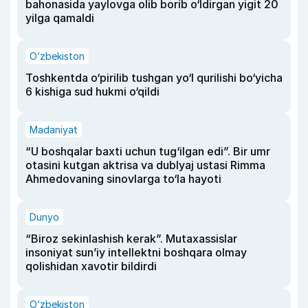
bahonasida yaylovga olib borib o‘ldirgan yigit 20
yilga qamaldi
O‘zbekiston
Toshkentda o‘pirilib tushgan yo‘l qurilishi bo‘yicha
6 kishiga sud hukmi o‘qildi
Madaniyat
“U boshqalar baxti uchun tug‘ilgan edi”. Bir umr
otasini kutgan aktrisa va dublyaj ustasi Rimma
Ahmedovaning sinovlarga to‘la hayoti
Dunyo
“Biroz sekinlashish kerak”. Mutaxassislar
insoniyat sun’iy intellektni boshqara olmay
qolishidan xavotir bildirdi
O‘zbekiston