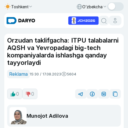
Toshkent
O‘zbekcha
Orzudan taklifgacha: ITPU talabalarni
AQSH va Yevropadagi big-tech
kompaniyalarda ishlashga qanday
tayyorlaydi
Reklama
15:30 / 17.08.2023
5604
0
0
Munojot Adilova