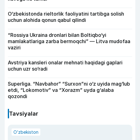
O‘zbekistonda rieltorlik faoliyatini tartibga solish
uchun alohida qonun qabul qilindi
“Rossiya Ukraina dronlari bilan Boltiqbo‘yi
mamlakatlariga zarba bermoqchi” — Litva mudofaa
vaziri
Avstriya kansleri onalar mehnati haqidagi gaplari
uchun uzr so‘radi
Superliga. “Navbahor” “Surxon”ni o‘z uyida mag‘lub
etdi, “Lokomotiv” va “Xorazm” uyda g‘alaba
qozondi
Tavsiyalar
O‘zbekiston