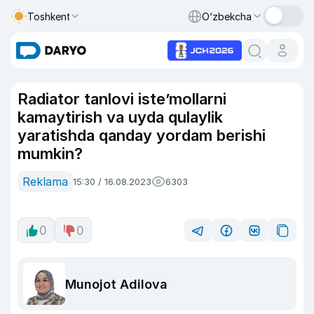
Toshkent
O‘zbekcha
Radiator tanlovi iste’mollarni
kamaytirish va uyda qulaylik
yaratishda qanday yordam berishi
mumkin?
Reklama
15:30 / 16.08.2023
6303
0
0
Munojot Adilova