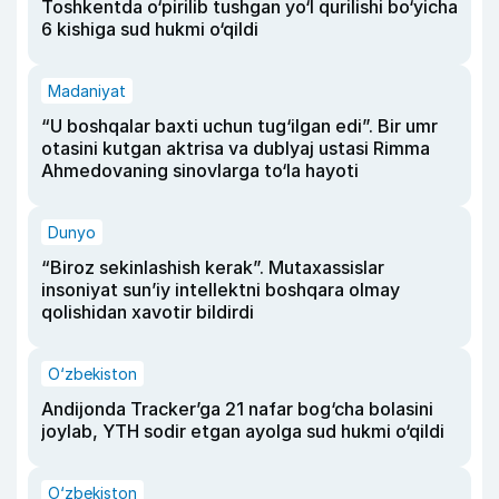
Toshkentda o‘pirilib tushgan yo‘l qurilishi bo‘yicha
6 kishiga sud hukmi o‘qildi
Madaniyat
“U boshqalar baxti uchun tug‘ilgan edi”. Bir umr
otasini kutgan aktrisa va dublyaj ustasi Rimma
Ahmedovaning sinovlarga to‘la hayoti
Dunyo
“Biroz sekinlashish kerak”. Mutaxassislar
insoniyat sun’iy intellektni boshqara olmay
qolishidan xavotir bildirdi
O‘zbekiston
Andijonda Tracker’ga 21 nafar bog‘cha bolasini
joylab, YTH sodir etgan ayolga sud hukmi o‘qildi
O‘zbekiston