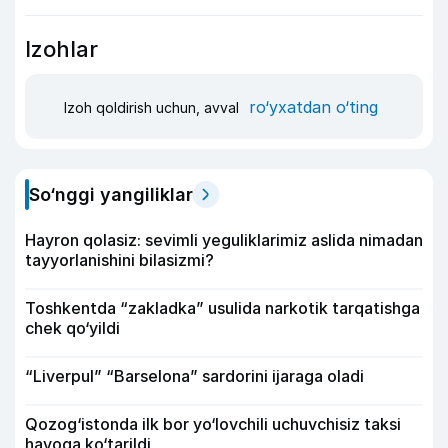
Izohlar
ro‘yxatdan o‘ting
Izoh qoldirish uchun, avval
So‘nggi yangiliklar
Hayron qolasiz: sevimli yeguliklarimiz aslida nimadan
tayyorlanishini bilasizmi?
Toshkentda “zakladka” usulida narkotik tarqatishga
chek qo‘yildi
“Liverpul” “Barselona” sardorini ijaraga oladi
Qozog‘istonda ilk bor yo‘lovchili uchuvchisiz taksi
havoga ko‘tarildi