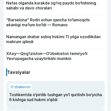
Nafas olganda kurakda og‘riq paydo bo‘lishining
sababi va davo choralari
“Barselona” Rodri uchun qancha to‘lamoqchi
ekanligi ma’lum bo‘ldi — Romano
Namangan shahar sobiq hokimi 11 yilga ozodlikdan
mahrum qilindi
Xitoy—Qirg‘iziston—O‘zbekiston temiryo‘li
Yevropagacha uzaytirilishi mumkin
Tavsiyalar
O‘zbekiston
Toshkentda o‘pirilib tushgan yo‘l qurilishi bo‘yicha
6 kishiga sud hukmi o‘qildi