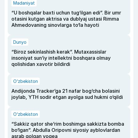
Madaniyat
“U boshqalar baxti uchun tug‘ilgan edi”. Bir umr
otasini kutgan aktrisa va dublyaj ustasi Rimma
Ahmedovaning sinovlarga to‘la hayoti
Dunyo
“Biroz sekinlashish kerak”. Mutaxassislar
insoniyat sun’iy intellektni boshqara olmay
qolishidan xavotir bildirdi
O‘zbekiston
Andijonda Tracker’ga 21 nafar bog‘cha bolasini
joylab, YTH sodir etgan ayolga sud hukmi o‘qildi
O‘zbekiston
“Sakkiz qator she’rim boshimga sakkizta bomba
bo‘lgan”. Abdulla Oripovni siyosiy ayblovlardan
asrab qolgan voqea