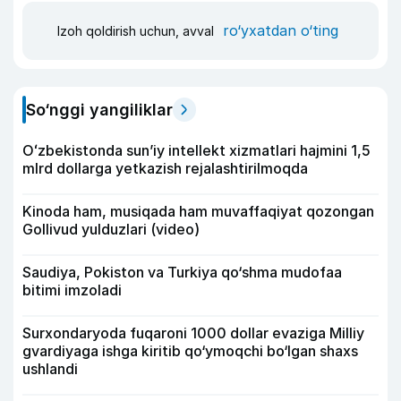
ro‘yxatdan o‘ting
Izoh qoldirish uchun, avval
So‘nggi yangiliklar
Oʻzbekistonda sunʼiy intellekt xizmatlari hajmini 1,5
mlrd dollarga yetkazish rejalashtirilmoqda
Kinoda ham, musiqada ham muvaffaqiyat qozongan
Gollivud yulduzlari (video)
Saudiya, Pokiston va Turkiya qo‘shma mudofaa
bitimi imzoladi
Surxondaryoda fuqaroni 1000 dollar evaziga Milliy
gvardiyaga ishga kiritib qo‘ymoqchi bo‘lgan shaxs
ushlandi