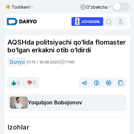
Toshkent
O‘zbekcha
AQSHda politsiyachi qo‘lida flomaster
bo‘lgan erkakni otib o‘ldirdi
Dunyo
01:15 / 16.08.2023
7146
0
0
Yoqubjon Bobojonov
Izohlar