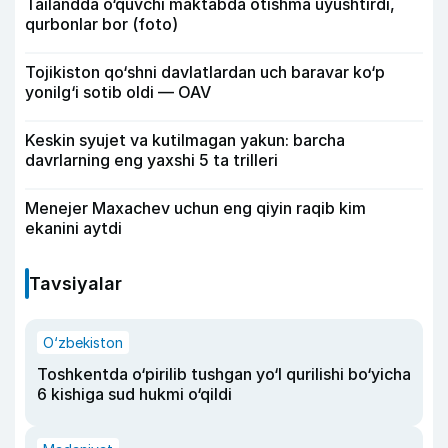
Tailandda o‘quvchi maktabda otishma uyushtirdi,
qurbonlar bor (foto)
Tojikiston qo‘shni davlatlardan uch baravar ko‘p
yonilg‘i sotib oldi — OAV
Keskin syujet va kutilmagan yakun: barcha
davrlarning eng yaxshi 5 ta trilleri
Menejer Maxachev uchun eng qiyin raqib kim
ekanini aytdi
Tavsiyalar
O‘zbekiston
Toshkentda o‘pirilib tushgan yo‘l qurilishi bo‘yicha
6 kishiga sud hukmi o‘qildi