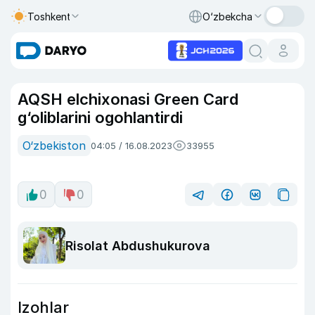
Toshkent
O‘zbekcha
AQSH elchixonasi Green Card
g‘oliblarini ogohlantirdi
O‘zbekiston
04:05 / 16.08.2023
33955
0
0
Risolat Abdushukurova
Izohlar