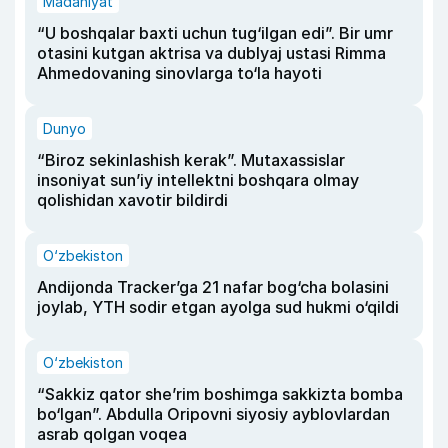
Madaniyat
“U boshqalar baxti uchun tug‘ilgan edi”. Bir umr
otasini kutgan aktrisa va dublyaj ustasi Rimma
Ahmedovaning sinovlarga to‘la hayoti
Dunyo
“Biroz sekinlashish kerak”. Mutaxassislar
insoniyat sun’iy intellektni boshqara olmay
qolishidan xavotir bildirdi
O‘zbekiston
Andijonda Tracker’ga 21 nafar bog‘cha bolasini
joylab, YTH sodir etgan ayolga sud hukmi o‘qildi
O‘zbekiston
“Sakkiz qator she’rim boshimga sakkizta bomba
bo‘lgan”. Abdulla Oripovni siyosiy ayblovlardan
asrab qolgan voqea