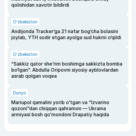
qolishidan xavotir bildirdi
O‘zbekiston
Andijonda Tracker’ga 21 nafar bog‘cha bolasini
joylab, YTH sodir etgan ayolga sud hukmi o‘qildi
O‘zbekiston
“Sakkiz qator she’rim boshimga sakkizta bomba
bo‘lgan”. Abdulla Oripovni siyosiy ayblovlardan
asrab qolgan voqea
Dunyo
Mariupol qamalini yorib oʻtgan va “Izvarino
qozoni”dan chiqqan qahramon — Ukraina
armiyasi bosh qoʻmondoni Drapatiy haqida