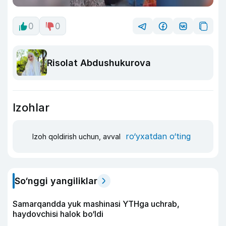
0
0
Risolat Abdushukurova
Izohlar
ro‘yxatdan o‘ting
Izoh qoldirish uchun, avval
So‘nggi yangiliklar
Samarqandda yuk mashinasi YTHga uchrab,
haydovchisi halok bo‘ldi