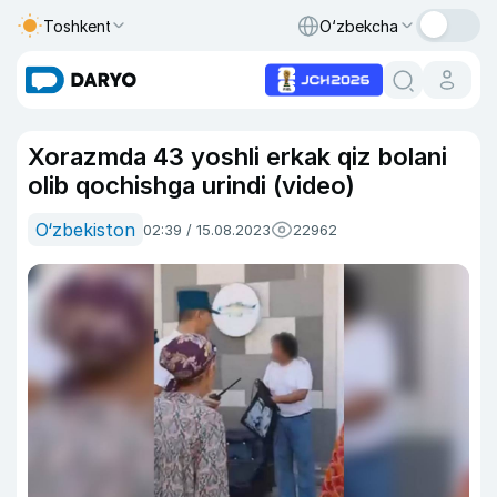
Toshkent
O‘zbekcha
Xorazmda 43 yoshli erkak qiz bolani
olib qochishga urindi (video)
O‘zbekiston
02:39 / 15.08.2023
22962