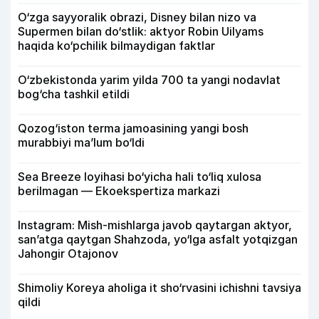
O‘zga sayyoralik obrazi, Disney bilan nizo va
Supermen bilan do‘stlik: aktyor Robin Uilyams
haqida ko‘pchilik bilmaydigan faktlar
O‘zbekistonda yarim yilda 700 ta yangi nodavlat
bog‘cha tashkil etildi
Qozog‘iston terma jamoasining yangi bosh
murabbiyi ma’lum bo‘ldi
Sea Breeze loyihasi bo‘yicha hali to‘liq xulosa
berilmagan — Ekoekspertiza markazi
Instagram: Mish-mishlarga javob qaytargan aktyor,
san’atga qaytgan Shahzoda, yo‘lga asfalt yotqizgan
Jahongir Otajonov
Shimoliy Koreya aholiga it sho‘rvasini ichishni tavsiya
qildi