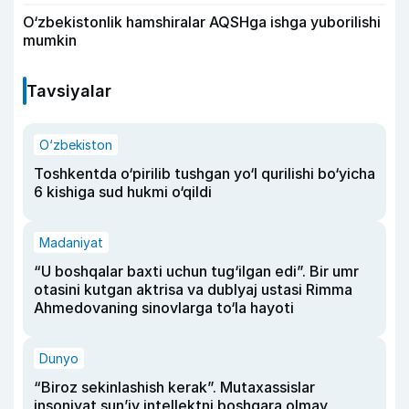
O‘zbekistonlik hamshiralar AQSHga ishga yuborilishi
mumkin
Tavsiyalar
O‘zbekiston
Toshkentda o‘pirilib tushgan yo‘l qurilishi bo‘yicha
6 kishiga sud hukmi o‘qildi
Madaniyat
“U boshqalar baxti uchun tug‘ilgan edi”. Bir umr
otasini kutgan aktrisa va dublyaj ustasi Rimma
Ahmedovaning sinovlarga to‘la hayoti
Dunyo
“Biroz sekinlashish kerak”. Mutaxassislar
insoniyat sun’iy intellektni boshqara olmay