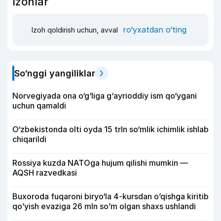
Izohlar
ro‘yxatdan o‘ting
Izoh qoldirish uchun, avval
So‘nggi yangiliklar
Norvegiyada ona o‘g‘liga g‘ayrioddiy ism qo‘ygani
uchun qamaldi
O‘zbekistonda olti oyda 15 trln so‘mlik ichimlik ishlab
chiqarildi
Rossiya kuzda NATOga hujum qilishi mumkin —
AQSH razvedkasi
Buxoroda fuqaroni biryo‘la 4-kursdan o’qishga kiritib
qo’yish evaziga 26 mln so’m olgan shaxs ushlandi