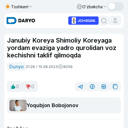
Toshkent
O‘zbekcha
Janubiy Koreya Shimoliy Koreyaga
yordam evaziga yadro qurolidan voz
kechishni taklif qilmoqda
Dunyo
21:28 / 15.08.2023
8256
0
0
Yoqubjon Bobojonov