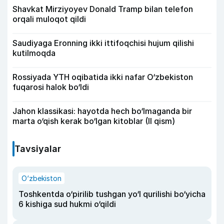
Shavkat Mirziyoyev Donald Tramp bilan telefon
orqali muloqot qildi
Saudiyaga Eronning ikki ittifoqchisi hujum qilishi
kutilmoqda
Rossiyada YTH oqibatida ikki nafar O‘zbekiston
fuqarosi halok bo‘ldi
Jahon klassikasi: hayotda hech bo‘lmaganda bir
marta o‘qish kerak bo‘lgan kitoblar (II qism)
Tavsiyalar
O‘zbekiston
Toshkentda o‘pirilib tushgan yo‘l qurilishi bo‘yicha
6 kishiga sud hukmi o‘qildi