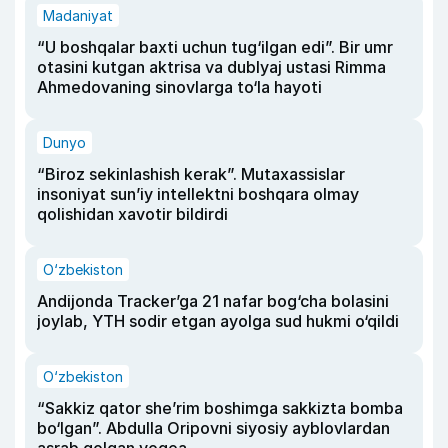
Madaniyat
“U boshqalar baxti uchun tug‘ilgan edi”. Bir umr
otasini kutgan aktrisa va dublyaj ustasi Rimma
Ahmedovaning sinovlarga to‘la hayoti
Dunyo
“Biroz sekinlashish kerak”. Mutaxassislar
insoniyat sun’iy intellektni boshqara olmay
qolishidan xavotir bildirdi
O‘zbekiston
Andijonda Tracker’ga 21 nafar bog‘cha bolasini
joylab, YTH sodir etgan ayolga sud hukmi o‘qildi
O‘zbekiston
“Sakkiz qator she’rim boshimga sakkizta bomba
bo‘lgan”. Abdulla Oripovni siyosiy ayblovlardan
asrab qolgan voqea