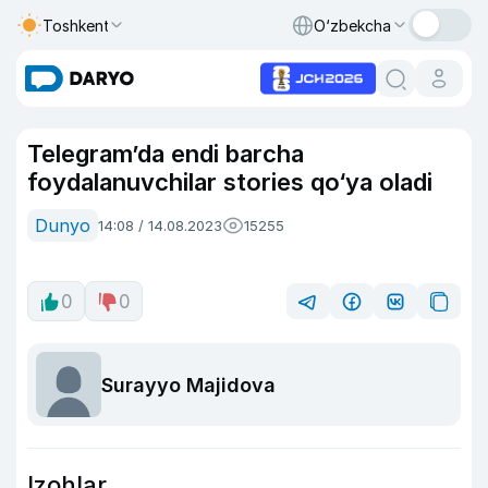
Toshkent
O‘zbekcha
Telegram’da endi barcha
foydalanuvchilar stories qo‘ya oladi
Dunyo
14:08 / 14.08.2023
15255
0
0
Surayyo Majidova
Izohlar