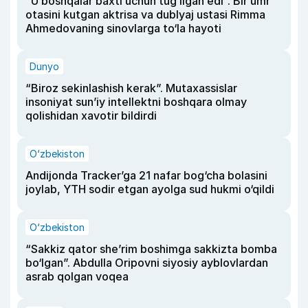
“U boshqalar baxti uchun tug‘ilgan edi”. Bir umr
otasini kutgan aktrisa va dublyaj ustasi Rimma
Ahmedovaning sinovlarga to‘la hayoti
Dunyo
“Biroz sekinlashish kerak”. Mutaxassislar
insoniyat sun’iy intellektni boshqara olmay
qolishidan xavotir bildirdi
O‘zbekiston
Andijonda Tracker’ga 21 nafar bog‘cha bolasini
joylab, YTH sodir etgan ayolga sud hukmi o‘qildi
O‘zbekiston
“Sakkiz qator she’rim boshimga sakkizta bomba
bo‘lgan”. Abdulla Oripovni siyosiy ayblovlardan
asrab qolgan voqea