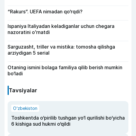
“Rakurs”. UEFA nimadan qo‘rqdi?
Ispaniya Italiyadan keladiganlar uchun chegara
nazoratini oʻrnatdi
Sarguzasht, triller va mistika: tomosha qilishga
arziydigan 5 serial
Otaning ismini bolaga familiya qilib berish mumkin
bo‘ladi
Tavsiyalar
O‘zbekiston
Toshkentda o‘pirilib tushgan yo‘l qurilishi bo‘yicha
6 kishiga sud hukmi o‘qildi