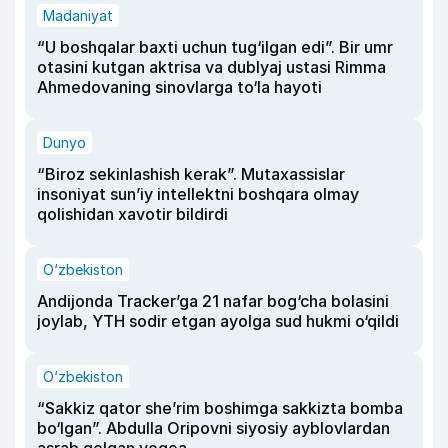
Madaniyat
“U boshqalar baxti uchun tug‘ilgan edi”. Bir umr
otasini kutgan aktrisa va dublyaj ustasi Rimma
Ahmedovaning sinovlarga to‘la hayoti
Dunyo
“Biroz sekinlashish kerak”. Mutaxassislar
insoniyat sun’iy intellektni boshqara olmay
qolishidan xavotir bildirdi
O‘zbekiston
Andijonda Tracker’ga 21 nafar bog‘cha bolasini
joylab, YTH sodir etgan ayolga sud hukmi o‘qildi
O‘zbekiston
“Sakkiz qator she’rim boshimga sakkizta bomba
bo‘lgan”. Abdulla Oripovni siyosiy ayblovlardan
asrab qolgan voqea