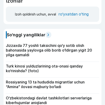
Izohlar
ro‘yxatdan o‘ting
Izoh qoldirish uchun, avval
So‘nggi yangiliklar
Jizzaxda 77 yoshli taksichini qo‘y sotib olish
bahonasida yaylovga olib borib o‘ldirgan yigit 20
yilga qamaldi
Turk kinosi yulduzlarining ota-onasi qanday
ko‘rinishda? (foto)
Rossiyaning 13 ta hududida migrantlar uchun
“Amina” ilovasi majburiy bo‘ladi
O‘zbekistondagi davlat tashkilotlari serverlariga
kiberhujumlar aniqlandi