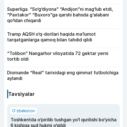
Superliga. “So‘g‘diyona” “Andijon”ni mag‘lub etdi,
“Paxtakor” “Buxoro”ga qarshi bahsda g‘alabani
qo‘ldan chiqardi
Tramp AQSH o‘q-dorilari haqida ma’lumot
tarqatganlarga qamoq bilan tahdid qildi
“Tolibon” Nangarhor viloyatida 72 gektar yerni
tortib oldi
Diomande “Real” tarixidagi eng qimmat futbolchiga
aylandi
Tavsiyalar
O‘zbekiston
Toshkentda o‘pirilib tushgan yo‘l qurilishi bo‘yicha
6 kishiga sud hukmi o‘qildi