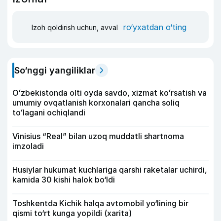
ro‘yxatdan o‘ting
Izoh qoldirish uchun, avval
So‘nggi yangiliklar
Oʻzbekistonda olti oyda savdo, xizmat koʻrsatish va
umumiy ovqatlanish korxonalari qancha soliq
toʻlagani ochiqlandi
Vinisius “Real” bilan uzoq muddatli shartnoma
imzoladi
Husiylar hukumat kuchlariga qarshi raketalar uchirdi,
kamida 30 kishi halok bo‘ldi
Toshkentda Kichik halqa avtomobil yo‘lining bir
qismi to‘rt kunga yopildi (xarita)