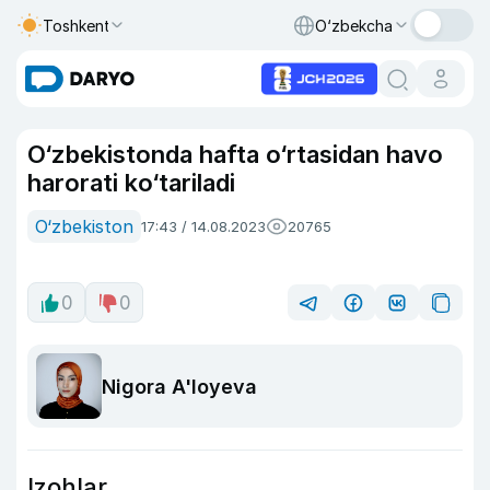
Toshkent
O‘zbekcha
O‘zbekistonda hafta o‘rtasidan havo
harorati ko‘tariladi
O‘zbekiston
17:43 / 14.08.2023
20765
0
0
Nigora A'loyeva
Izohlar