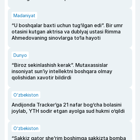
Madaniyat
“U boshqalar baxti uchun tug‘ilgan edi”. Bir umr
otasini kutgan aktrisa va dublyaj ustasi Rimma
Ahmedovaning sinovlarga to‘la hayoti
Dunyo
“Biroz sekinlashish kerak”. Mutaxassislar
insoniyat sun’iy intellektni boshqara olmay
qolishidan xavotir bildirdi
O‘zbekiston
Andijonda Tracker’ga 21 nafar bog‘cha bolasini
joylab, YTH sodir etgan ayolga sud hukmi o‘qildi
O‘zbekiston
“Sakkiz qator she’rim boshimga sakkizta bomba