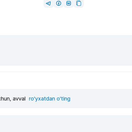
uchun, avval
ro‘yxatdan o‘ting