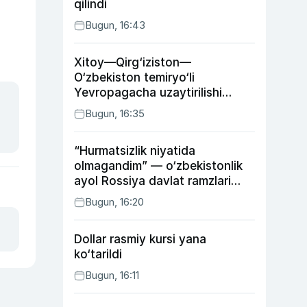
qilindi
Bugun, 16:43
Xitoy—Qirg‘iziston—
O‘zbekiston temiryo‘li
Yevropagacha uzaytirilishi
mumkin
Bugun, 16:35
“Hurmatsizlik niyatida
olmagandim” — o‘zbekistonlik
ayol Rossiya davlat ramzlari
tushirilgan poyandoz haqida
Bugun, 16:20
Dollar rasmiy kursi yana
ko‘tarildi
Bugun, 16:11