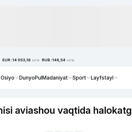
EUR :
RUB :
14 053,18
146,54
so'm
so'm
 Osiyo
Dunyo
Pul
Madaniyat
Sport
Layfstayl
si aviashou vaqtida halokat