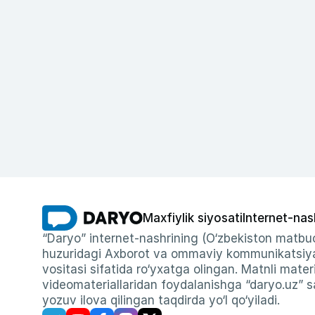
Maxfiylik siyosati
Internet-nas
“Daryo” internet-nashrining (O‘zbekiston matbuo
huzuridagi Axborot va ommaviy kommunikatsiyal
vositasi sifatida ro‘yxatga olingan. Matnli materi
videomateriallaridan foydalanishga “daryo.uz” sa
yozuv ilova qilingan taqdirda yo‘l qo‘yiladi.