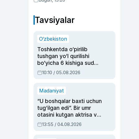
Tavsiyalar
O‘zbekiston
Toshkentda o‘pirilib
tushgan yo‘l qurilishi
bo‘yicha 6 kishiga sud
hukmi o‘qildi
10:10 / 05.08.2026
Madaniyat
“U boshqalar baxti uchun
tug‘ilgan edi”. Bir umr
otasini kutgan aktrisa va
dublyaj ustasi Rimma
13:55 / 04.08.2026
Ahmedovaning
sinovlarga to‘la hayoti