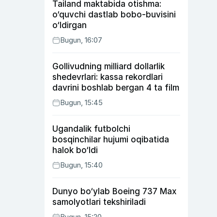
Tailand maktabida otishma:
o‘quvchi dastlab bobo-buvisini
o‘ldirgan
Bugun, 16:07
Gollivudning milliard dollarlik
shedevrlari: kassa rekordlari
davrini boshlab bergan 4 ta film
Bugun, 15:45
Ugandalik futbolchi
bosqinchilar hujumi oqibatida
halok bo‘ldi
Bugun, 15:40
Dunyo bo‘ylab Boeing 737 Max
samolyotlari tekshiriladi
Bugun, 15:20