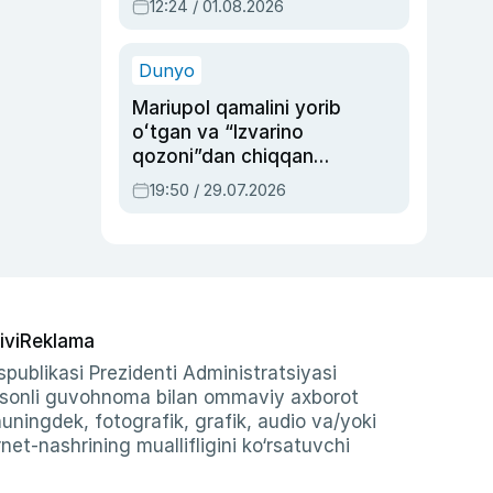
12:24 / 01.08.2026
ayblovlardan asrab
qolgan voqea
Dunyo
Mariupol qamalini yorib
oʻtgan va “Izvarino
qozoni”dan chiqqan
qahramon — Ukraina
19:50 / 29.07.2026
armiyasi bosh
qoʻmondoni Drapatiy
haqida
ivi
Reklama
publikasi Prezidenti Administratsiyasi
-sonli guvohnoma bilan ommaviy axborot
shuningdek, fotografik, grafik, audio va/yoki
et-nashrining muallifligini ko‘rsatuvchi