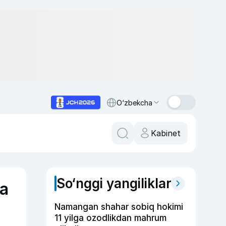
O‘zbekcha
Kabinet
So‘nggi yangiliklar
ga
Namangan shahar sobiq hokimi
11 yilga ozodlikdan mahrum