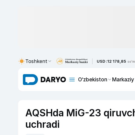
Toshkent
USD :
12 178,85
so'm
O‘zbekiston
Markaziy
AQSHda MiG-23 qiruvchi
uchradi