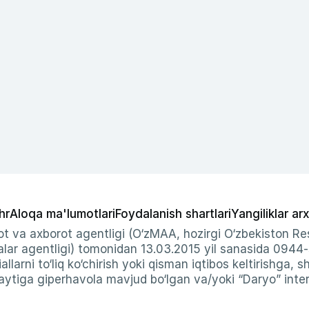
hr
Aloqa ma'lumotlari
Foydalanish shartlari
Yangiliklar arx
t va axborot agentligi (O‘zMAA, hozirgi O‘zbekiston Res
ar agentligi) tomonidan 13.03.2015 yil sanasida 0944
allarni to‘liq ko‘chirish yoki qisman iqtibos keltirishga, 
ytiga giperhavola mavjud bo‘lgan va/yoki “Daryo” intern