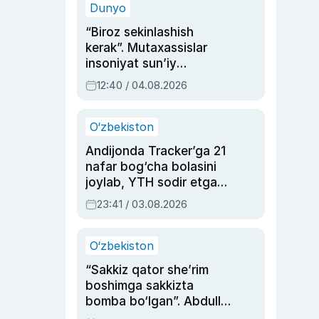
Dunyo
“Biroz sekinlashish
kerak”. Mutaxassislar
insoniyat sun’iy
intellektni boshqara
12:40 / 04.08.2026
olmay qolishidan xavotir
bildirdi
O‘zbekiston
Andijonda Tracker’ga 21
nafar bog‘cha bolasini
joylab, YTH sodir etgan
ayolga sud hukmi o‘qildi
23:41 / 03.08.2026
O‘zbekiston
“Sakkiz qator she’rim
boshimga sakkizta
bomba bo‘lgan”. Abdulla
Oripovni siyosiy